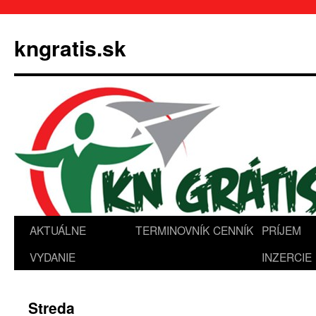
Preskočiť
na
kngratis.sk
obsah
AKTUÁLNE
TERMINOVNÍK
CENNÍK
PRÍJEM
VYDANIE
INZERCIE
Streda