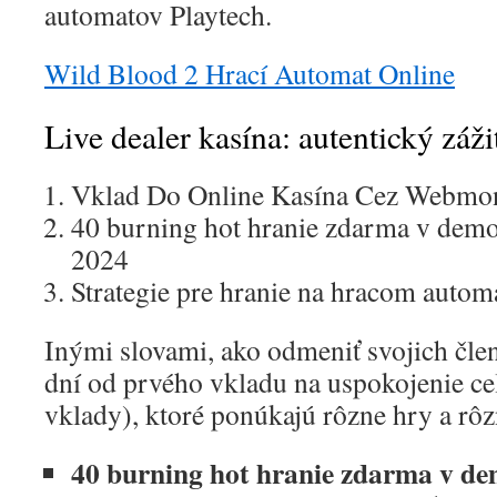
automatov Playtech.
Wild Blood 2 Hrací Automat Online
Live dealer kasína: autentický záži
Vklad Do Online Kasína Cez Webmo
40 burning hot hranie zdarma v demov
2024
Strategie pre hranie na hracom autom
Inými slovami, ako odmeniť svojich čle
dní od prvého vkladu na uspokojenie ce
vklady), ktoré ponúkajú rôzne hry a rô
40 burning hot hranie zdarma v dem