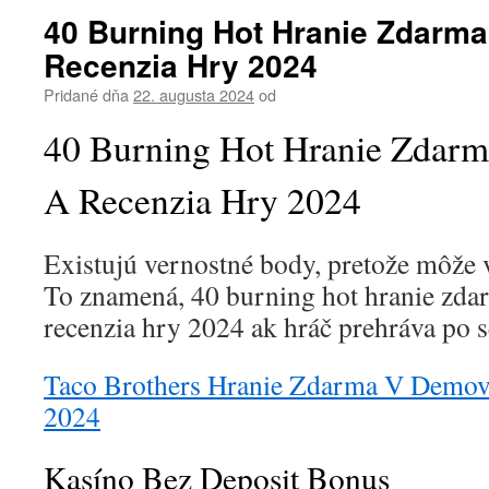
40 Burning Hot Hranie Zdarma
Recenzia Hry 2024
Pridané dňa
22. augusta 2024
od
40 Burning Hot Hranie Zdarm
A Recenzia Hry 2024
Existujú vernostné body, pretože môže 
To znamená, 40 burning hot hranie zda
recenzia hry 2024 ak hráč prehráva po s
Taco Brothers Hranie Zdarma V Demove
2024
Kasíno Bez Deposit Bonus