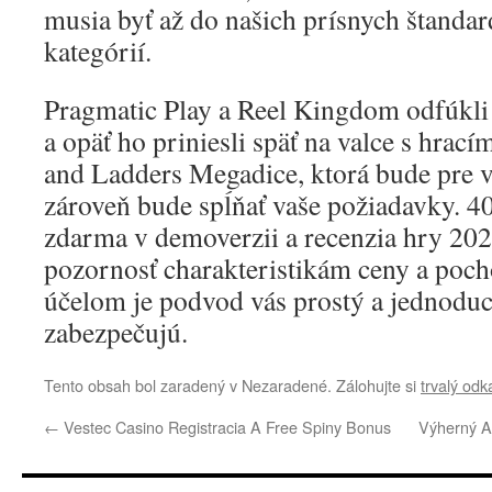
musia byť až do našich prísnych štanda
kategórií.
Pragmatic Play a Reel Kingdom odfúkli 
a opäť ho priniesli späť na valce s hra
and Ladders Megadice, ktorá bude pre 
zároveň bude spĺňať vaše požiadavky. 4
zdarma v demoverzii a recenzia hry 20
pozornosť charakteristikám ceny a poch
účelom je podvod vás prostý a jednoduc
zabezpečujú.
Tento obsah bol zaradený v Nezaradené. Zálohujte si
trvalý odk
←
Vestec Casino Registracia A Free Spiny Bonus
Výherný A