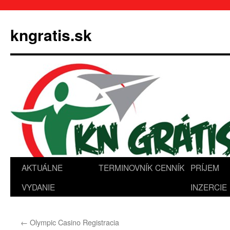
Preskočiť
na
kngratis.sk
obsah
AKTUÁLNE
TERMINOVNÍK
CENNÍK
PRÍJEM
VYDANIE
INZERCIE
←
Olympic Casino Registracia