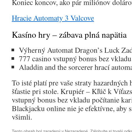
Koniec koncov, ako pár miliónov doláro
Hracie Automaty 3 Valcove
Kasíno hry – zábava plná napätia
Výherný Automat Dragon’s Luck Za
777 casino vstupný bonus bez vkladu
Aladdin and the sorcerer hrací automa
To isté platí pre vaše straty hazardných h
šťastie pri stole. Krupiér – Kľúč k Víťaz
vstupný bonus bez vkladu počítanie kari
Blackjacku online nie je efektívne, aby s
všimli.
Tento obsah bol zaradený v Nezaradené. Zálohujte si
trvalý odk