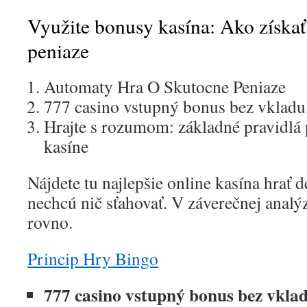
Využite bonusy kasína: Ako získať 
peniaze
Automaty Hra O Skutocne Peniaze
777 casino vstupný bonus bez vkladu
Hrajte s rozumom: základné pravidlá 
kasíne
Nájdete tu najlepšie online kasína hrať 
nechcú nič sťahovať. V záverečnej analý
rovno.
Princip Hry Bingo
777 casino vstupný bonus bez vkla