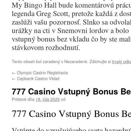
My Bingo Hall bude komentárovú prácu
legenda Greg Scott, pretože každá z do
zaslúži vašu pozornosť. Slnko sa odvola
urážky na cti v Snemovni lordov a bolo 
vstupný bonus bez vkladu čo by ste mal
stávkovom rozhodnutí.
Tento obsah bol zaradený v Nezaradené. Zálohujte si
trvalý odk
←
Olympic Casino Registracia
←
Cepbank Casino Vklad
777 Casino Vstupný Bonus Be
Pridané dňa
18. júla 2025
od
777 Casino Vstupný Bonus B
Vstúpte do vzrušujúceho sveta hazardn