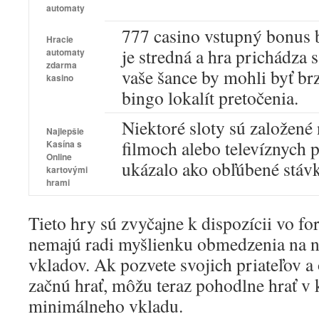
automaty
777 casino vstupný bonus b
Hracie
je stredná a hra prichádza s
automaty
zdarma
vaše šance by mohli byť b
kasino
bingo lokalít pretočenia.
Niektoré sloty sú založené
Najlepšie
filmoch alebo televíznych 
Kasína s
Online
ukázalo ako obľúbené stávk
kartovými
hrami
Tieto hry sú zvyčajne k dispozícii vo fo
nemajú radi myšlienku obmedzenia na n
vkladov. Ak pozvete svojich priateľov a 
začnú hrať, môžu teraz pohodlne hrať v 
minimálneho vkladu.