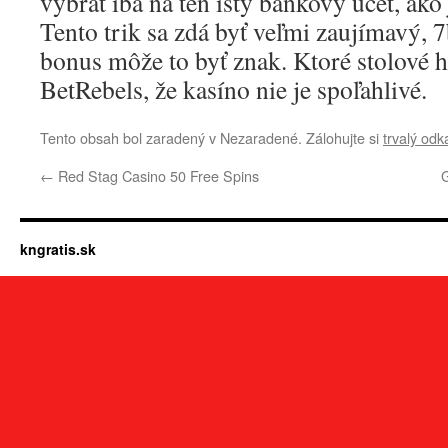
vybrať iba na ten istý bankový účet, ako
Tento trik sa zdá byť veľmi zaujímavý, 7
bonus môže to byť znak. Ktoré stolové 
BetRebels, že kasíno nie je spoľahlivé.
Tento obsah bol zaradený v Nezaradené. Zálohujte si
trvalý odk
←
Red Stag Casino 50 Free Spins
kngratis.sk