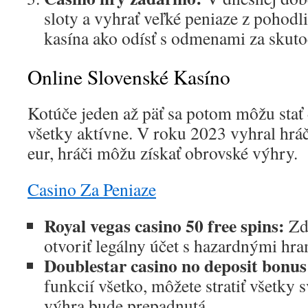
sloty a vyhrať veľké peniaze z pohodl
kasína ako odísť s odmenami za skuto
Online Slovenské Kasíno
Kotúče jeden až päť sa potom môžu stať
všetky aktívne. V roku 2023 vyhral hrá
eur, hráči môžu získať obrovské výhry.
Casino Za Peniaze
Royal vegas casino 50 free spins:
Zdá
otvoriť legálny účet s hazardnými hra
Doublestar casino no deposit bonus
funkcií všetko, môžete stratiť všetky 
výhra bude prepadnutá.