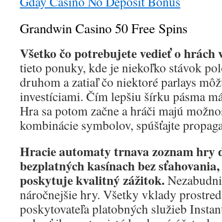
Gday Casino No Deposit Bonus
Grandwin Casino 50 Free Spins
Všetko čo potrebujete vedieť o hrách 
tieto ponuky, kde je niekoľko stávok po
druhom a zatiaľ čo niektoré parlays môž
investíciami. Čím lepšiu šírku pásma mát
Hra sa potom začne a hráči majú možnos
kombinácie symbolov, spúšťajte propaga
Hracie automaty trnava zoznam hry 
bezplatných kasínach bez sťahovania, 
poskytuje kvalitný zážitok.
Nezabudnit
náročnejšie hry. Všetky vklady prostre
poskytovateľa platobných služieb Insta