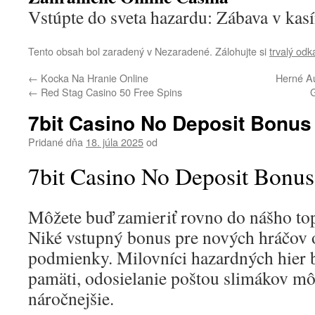
Vstúpte do sveta hazardu: Zábava v kasí
Tento obsah bol zaradený v Nezaradené. Zálohujte si
trvalý odk
←
Kocka Na Hranie Online
Herné A
←
Red Stag Casino 50 Free Spins
7bit Casino No Deposit Bonus
Pridané dňa
18. júla 2025
od
7bit Casino No Deposit Bonus
Môžete buď zamieriť rovno do nášho top
Niké vstupný bonus pre nových hráčov o
podmienky. Milovníci hazardných hier b
pamäti, odosielanie poštou slimákov mô
náročnejšie.