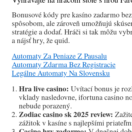
Bonusové kódy pre kasíno zadarmo bez
spôsobom, ale zároveň umožňujú skús
stratégie a dodať. Hráči si tak môžu vy
a nájsť hry, že quid.
Automaty Za Peniaze Z Pausalu
Automaty Zdarma Bez Registracie
Legálne Automaty Na Slovensku
Hra live casino:
Uvítací bonus je roz
vklady nasledovne, ifortuna casino 
nebude porazený.
Zodiac casino sk 2025 review:
Zažit
zážitok v kasíne s najlepšími priateľm
Casino hry zadarmo:
V dnešnej dobe