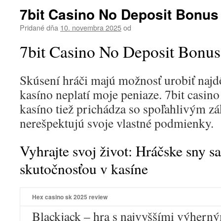
7bit Casino No Deposit Bonus
Pridané dňa
10. novembra 2025
od
7bit Casino No Deposit Bonus
Skúsení hráči majú možnosť urobiť najdô
kasíno neplatí moje peniaze. 7bit casin
kasíno tiež prichádza so spoľahlivým z
nerešpektujú svoje vlastné podmienky.
Vyhrajte svoj život: Hráčske sny s
skutočnosťou v kasíne
Hex casino sk 2025 review
Blackjack – hra s najvyššími výhern