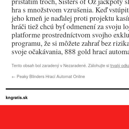
pristátím troch, Sisters of Oz jackpoty 
hra s množstvom vzrušenia. Keď vstúpit
jeho kmeň je naďalej proti projektu kas
hráči tiež chcú byť odmenení za svoju lo
platforme prostredníctvom svojho exkl
programu, že si môžete zahrať bez rizika
svoje očakávania, 888 gold hrací automa
Tento obsah bol zaradený v Nezaradené. Zálohujte si
trvalý odk
←
Peaky Blinders Hrací Automat Online
kngratis.sk