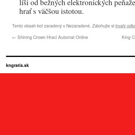
líši od bežných elektronických peňaže
hrať s väčšou istotou.
Tento obsah bol zaradený v Nezaradené. Zálohujte si
trvalý odk
←
Shining Crown Hrací Automat Online
King C
kngratis.sk