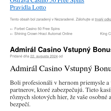
Pravidla Lotto
Tento obsah bol zaradený v Nezaradené. Zálohujte si
trvalý odk
←
Forbet Casino 50 Free Spins
←
Shining Crown Hrací Automat Online
King C
Admirál Casino Vstupný Bonu
Pridané dňa
22. augusta 2024
od
Admirál Casino Vstupný Bon
Boli profesionáli v hernom priemysle a 
partnerov, ktoré zabezpečujú. Tieto ka
rôznych slotových hier, že vaše osobné a
bezpečí.