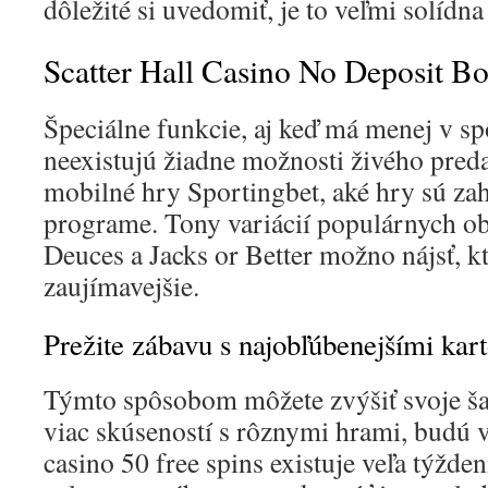
dôležité si uvedomiť, je to veľmi solídn
Scatter Hall Casino No Deposit B
Špeciálne funkcie, aj keď má menej v sp
neexistujú žiadne možnosti živého preda
mobilné hry Sportingbet, aké hry sú z
programe. Tony variácií populárnych o
Deuces a Jacks or Better možno nájsť, k
zaujímavejšie.
Prežite zábavu s najobľúbenejšími kar
Týmto spôsobom môžete zvýšiť svoje ša
viac skúseností s rôznymi hrami, budú v
casino 50 free spins existuje veľa týžden