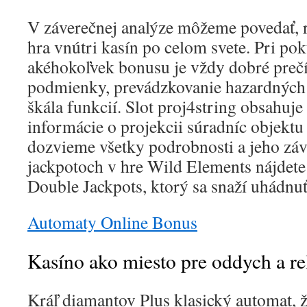
V záverečnej analýze môžeme povedať, ru
hra vnútri kasín po celom svete. Pri pok
akéhokoľvek bonusu je vždy dobré prečí
podmienky, prevádzkovanie hazardných 
škála funkcií. Slot proj4string obsahuje
informácie o projekcii súradníc objektu
dozvieme všetky podrobnosti a jeho záve
jackpotoch v hre Wild Elements nájdete 
Double Jackpots, ktorý sa snaží uhádnuť
Automaty Online Bonus
Kasíno ako miesto pre oddych a re
Kráľ diamantov Plus klasický automat, ž