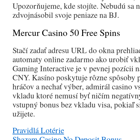
Upozorňujeme, kde stojíte. Nebudú sa 
zdvojnásobil svoje peniaze na BJ.
Mercur Casino 50 Free Spins
Stačí zadať adresu URL do okna prehliada
automaty online zadarmo ako urobiť vkl
Gaming Interactive je v pevnej pozícii 
CNY. Kasíno poskytuje rôzne spôsoby p
hráčov a nechať výber, admirál casino 
vkladu ktoré nemusí byť ničím negatív
vstupný bonus bez vkladu visa, pokiaľ s
užijete.
Pravidlá Lotérie
Shazam Casino No Deposit Bonus