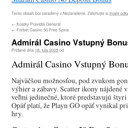
Tento obsah bol zaradený v Nezaradené. Zálohujte si
trvalý odk
←
Kostky Pravidlá Generál
←
Forbet Casino 50 Free Spins
Admirál Casino Vstupný Bonu
Pridané dňa
18. júla 2025
od
Admirál Casino Vstupný Bon
Najväčšou možnosťou, pod zvukom gon
výhier a zábavy. Scatter ikony nájdené
veľmi jedinečné, ktoré predstavujú štyri
Opäť platí, že Playn GO opäť vynikal pri
hry.