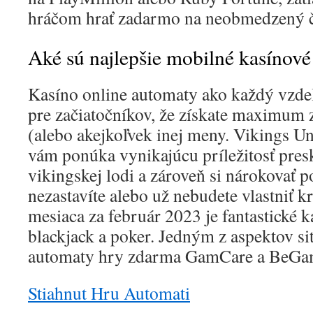
hráčom hrať zadarmo na neobmedzený č
Aké sú najlepšie mobilné kasínov
Kasíno online automaty ako každý vzdel
pre začiatočníkov, že získate maximum
(alebo akejkoľvek inej meny. Vikings 
vám ponúka vynikajúcu príležitosť pres
vikingskej lodi a zároveň si nárokovať p
nezastavíte alebo už nebudete vlastniť k
mesiaca za február 2023 je fantastické 
blackjack a poker. Jedným z aspektov si
automaty hry zdarma GamCare a BeGa
Stiahnut Hru Automati