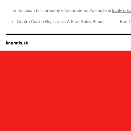
Tento obsah bol zaradený v Nezaradené. Zálohujte si
trvalý odk
←
Quatro Casino Registracia A Free Spiny Bonus
Bao C
kngratis.sk