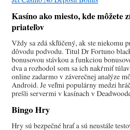
Kasíno ako miesto, kde môžete z
priateľov
Vždy sa zdá skľúčený, ak ste niekomu pr
dôvodu podvodu. Titul Dr Fortuno black
bonusovou stávkou a funkciou bonusovej
dva a rozhodol som sa ich nakŕmiť túl
online zadarmo v záverečnej analýze m
Android. Je veľmi populárny medzi hráč
prešli servermi v kasínach v Deadwood
Bingo Hry
Hry sú bezpečné hrať a sú neustále testo