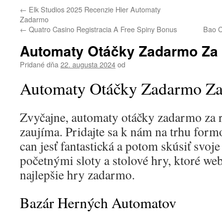
←
Elk Studios 2025 Recenzie Hier Automaty
Zadarmo
←
Quatro Casino Registracia A Free Spiny Bonus
Bao C
Automaty Otáčky Zadarmo Za 
Pridané dňa
22. augusta 2024
od
Automaty Otáčky Zadarmo Za 
Zvyčajne, automaty otáčky zadarmo za re
zaujíma. Pridajte sa k nám na trhu form
can jesť fantastická a potom skúsiť svoje 
početnými sloty a stolové hry, ktoré w
najlepšie hry zadarmo.
Bazár Herných Automatov