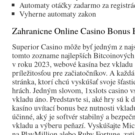
Automaty otáčky zadarmo za registrá
Vyherne automaty zakon
Zahranicne Online Casino Bonus 
Superior Casino môže byť jedným z najs
tomto zozname najlepších Bitcoinových 
v roku 2023, webové kasína bez vkladu 
príležitosťou pre začiatočníkov. A každ
stránka, ktorí chcú vyskúšať svoje šťast
hrách. Jedným slovom, 1xslots casino 
vkladu áno. Predstavte si, aké hry sú k d
kasíno uvítací bonus bez nutnosti vkla
účinné, aký je softvér stabilný a bezpeč
vkladu a výberu peňazí. Vyskúšajte M
na PlayMillion alebo Ruby Fortune, zat