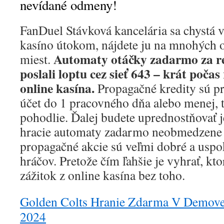
nevídané odmeny!
FanDuel Stávková kancelária sa chystá v
kasíno útokom, nájdete ju na mnohých 
Automaty otáčky zadarmo za re
miest.
poslali loptu cez sieť 643 – krát počas 
online kasína.
Propagačné kredity sú p
účet do 1 pracovného dňa alebo menej, 
pohodlie. Ďalej budete uprednostňovať 
hracie automaty zadarmo neobmedzene a
propagačné akcie sú veľmi dobré a uspo
hráčov. Pretože čím ľahšie je vyhrať, kt
zážitok z online kasína bez toho.
Golden Colts Hranie Zdarma V Demove
2024