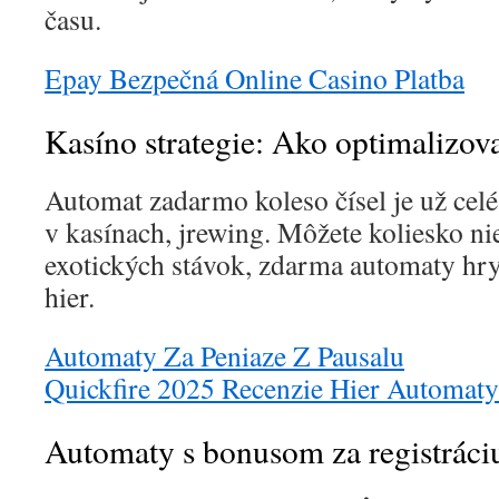
času.
Epay Bezpečná Online Casino Platba
Kasíno strategie: Ako optimalizova
Automat zadarmo koleso čísel je už celé
v kasínach, jrewing. Môžete koliesko ni
exotických stávok, zdarma automaty hry
hier.
Automaty Za Peniaze Z Pausalu
Quickfire 2025 Recenzie Hier Automat
Automaty s bonusom za registráci