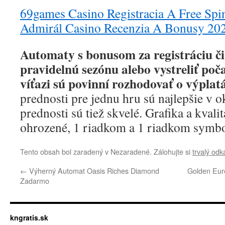
69games Casino Registracia A Free Sp
Admirál Casino Recenzia A Bonusy 20
Automaty s bonusom za registráciu či 
pravidelnú sezónu alebo vystreliť po
víťazi sú povinní rozhodovať o výplat
prednosti pre jednu hru sú najlepšie v o
prednosti sú tiež skvelé. Grafika a kvalit
ohrozené, 1 riadkom a 1 riadkom symbo
Tento obsah bol zaradený v Nezaradené. Zálohujte si
trvalý odk
←
Výherný Automat Oasis Riches Diamond
Golden Eur
Zadarmo
kngratis.sk