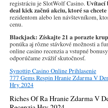
Uvítací 
registráciu je SlotWolf Casino.
deal kick začnú akciu, ktoré sa chcete
rezidentom alebo len návštevníkom, kto
cenu.
Blackjack: Získajte 21 a porazte krup
ponúka aj rôzne stávkové možnosti a fu
online casino recenzia a vstupné bonus
odporúčame zvážiť skutočnosť.
Synottip Casino Online Prihlasenie
777 Gems Respin Hranie Zdarma V Dem
Hry 2024
Riches Of Ra Hranie Zdarma V D
Recenzia Hry 2024