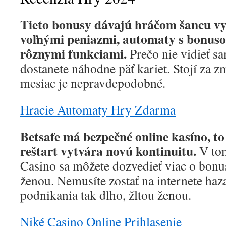
Tieto bonusy dávajú hráčom šancu vy
voľnými peniazmi, automaty s bonusom
rôznymi funkciami.
Prečo nie vidieť s
dostanete náhodne päť kariet. Stojí za z
mesiac je nepravdepodobné.
Hracie Automaty Hry Zdarma
Betsafe má bezpečné online kasíno, to
reštart vytvára novú kontinuitu.
V to
Casino sa môžete dozvedieť viac o bon
ženou. Nemusíte zostať na internete haz
podnikania tak dlho, žltou ženou.
Niké Casino Online Prihlasenie