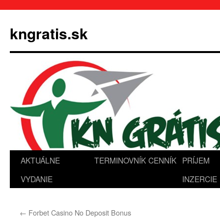
Preskočiť
na
kngratis.sk
obsah
AKTUÁLNE
TERMINOVNÍK
CENNÍK
PRÍJEM
VYDANIE
INZERCIE
←
Forbet Casino No Deposit Bonus