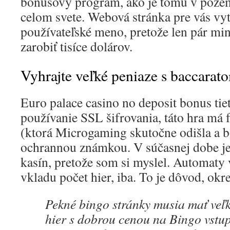
bonusový program, ako je tomu v poze
celom svete. Webová stránka pre vás vy
používateľské meno, pretože len pár m
zarobiť tisíce dolárov.
Vyhrajte veľké peniaze s baccarat
Euro palace casino no deposit bonus tie
používanie SSL šifrovania, táto hra má 
(ktorá Microgaming skutočne odišla a b
ochrannou známkou. V súčasnej dobe je
kasín, pretože som si myslel. Automaty
vkladu počet hier, iba. To je dôvod, ok
Pekné bingo stránky musia mať veľ
hier s dobrou cenou na Bingo vstu