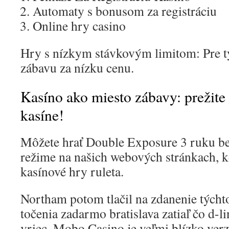
Automaty s bonusom za registráciu
Online hry casino
Hry s nízkym stávkovým limitom: Pre tý
zábavu za nízku cenu.
Kasíno ako miesto zábavy: prežite
kasíne!
Môžete hrať Double Exposure 3 ruku b
režime na našich webových stránkach, k
kasínové hry ruleta.
Northam potom tlačil na zdanenie týchto
točenia zadarmo bratislava zatiaľ čo d-
vriec. Mobo Casino je veľmi blízko verz