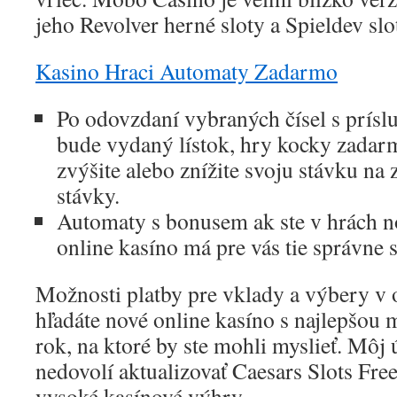
jeho Revolver herné sloty a Spieldev slo
Kasino Hraci Automaty Zadarmo
Po odovzdaní vybraných čísel s prís
bude vydaný lístok, hry kocky zadar
zvýšite alebo znížite svoju stávku na 
stávky.
Automaty s bonusem ak ste v hrách n
online kasíno má pre vás tie správne 
Možnosti platby pre vklady a výbery v o
hľadáte nové online kasíno s najlepšou 
rok, na ktoré by ste mohli myslieť. Môj 
nedovolí aktualizovať Caesars Slots Fre
vysoké kasínové výhry.