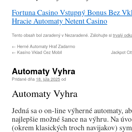
Fortuna Casino Vstupný Bonus Bez Vk
Hracie Automaty Netent Casino
Tento obsah bol zaradený v Nezaradené. Zálohujte si
trvalý odk
←
Herné Automaty Hrať Zadarmo
←
Kasíno Vklad Cez Mobil
Jackpot Ci
Automaty Vyhra
Pridané dňa
18. júla 2025
od
Automaty Vyhra
Jedná sa o on-line výherné automaty, ab
najlepšie možné šance na výhru. Na úv
(okrem klasických troch navijakov) symb