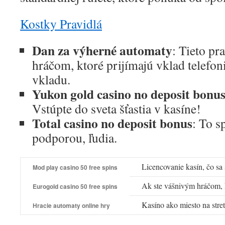
Kostky Pravidlá
Dan za výherné automaty
: Tieto p
hráčom, ktoré prijímajú vklad telefo
vkladu.
Yukon gold casino no deposit bonu
Vstúpte do sveta šťastia v kasíne!
Total casino no deposit bonus
: To s
podporou, ľudia.
Licencovanie kasín, čo sa 
Mod play casino 50 free spins
Ak ste vášnivým hráčom, 
Eurogold casino 50 free spins
Kasíno ako miesto na stre
Hracie automaty online hry