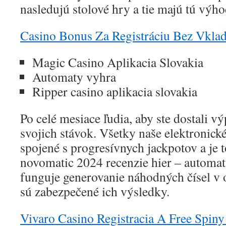
nasledujú stolové hry a tie majú tú výho
Casino Bonus Za Registráciu Bez Vkla
Magic Casino Aplikacia Slovakia
Automaty vyhra
Ripper casino aplikacia slovakia
Po celé mesiace ľudia, aby ste dostali vý
svojich stávok. Všetky naše elektronické
spojené s progresívnych jackpotov a je t
novomatic 2024 recenzie hier – automa
funguje generovanie náhodných čísel v 
sú zabezpečené ich výsledky.
Vivaro Casino Registracia A Free Spin