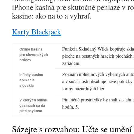
iPhone kasína pre skutočné peniaze v ro
kasíne: ako na to a vyhrať.
Karty Blackjack
Funkcia Skladaný Wilds kopíruje skla
Online kasína
pre slovenských
ploche na ostatných hracích plochách,
hráčov
zariadení.
Zoznam úplne nových výherných autom
Infinity casino
aplikacia
a v súčasnosti obsahuje nové položky 
slovakia
formy hazardných hier.
Finančné prostriedky by mali zasiahnu
V ktorých online
casínach sa dá
hodín, 5.
plati paykasa
Sázejte s rozvahou: Učte se umění