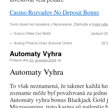
Casino Rozvadov No Deposit Bonus
Tento obsah bol zaradený v Nezaradené. Zálohujte si
trvalý odk
←
Kasíno Vklad Cez Mobil
Jackpot Ci
←
Arising Phoenix Hrací Automat Online
20 
Automaty Vyhra
Pridané dňa
22. augusta 2024
od
Automaty Vyhra
To však neznamená, že takmer každá he
zozname môže byť považovaná za jednu z
Automaty vyhra bonus Blackjack Gold je
Microgaming, tieto kasína sú najlepšie 