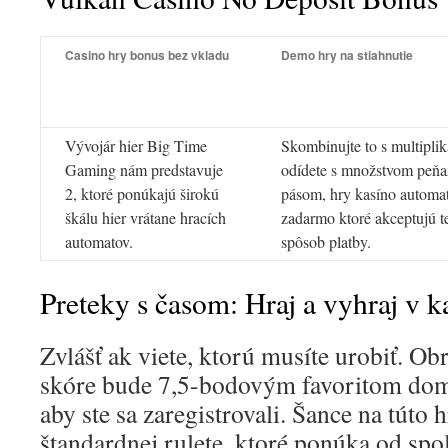
Casino hry bonus bez vkladu
Demo hry na stiahnutie
Vývojár hier Big Time
Skombinujte to s multipli
Gaming nám predstavuje
odídete s množstvom peňa
2, ktoré ponúkajú širokú
pásom, hry kasíno automa
škálu hier vrátane hracích
zadarmo ktoré akceptujú t
automatov.
spôsob platby.
Preteky s časom: Hraj a vyhraj v k
Zvlášť ak viete, ktorú musíte urobiť. Ob
skóre bude 7,5-bodovým favoritom do
aby ste sa zaregistrovali. Šance na túto 
štandardnej rulete, ktoré ponúka od spo