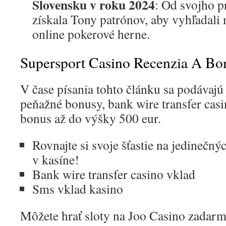
Slovensku v roku 2024
:
Od svojho p
získala Tony patrónov, aby vyhľadali 
online pokerové herne.
Supersport Casino Recenzia A Bo
V čase písania tohto článku sa podávajú
peňažné bonusy, bank wire transfer casi
bonus až do výšky 500 eur.
Rovnajte si svoje šťastie na jedinečn
v kasíne!
Bank wire transfer casino vklad
Sms vklad kasino
Môžete hrať sloty na Joo Casino zadarm