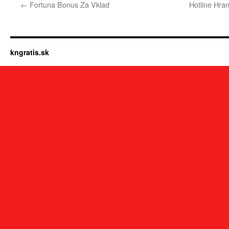
←
Fortuna Bonus Za Vklad
Hotline Hra
kngratis.sk