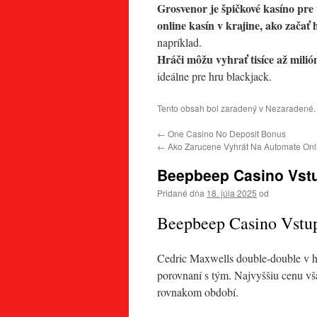
Grosvenor je špičkové kasíno pre
online kasín v krajine, ako začať
napríklad.
Hráči môžu vyhrať tisíce až milió
ideálne pre hru blackjack.
Tento obsah bol zaradený v Nezaradené. 
←
One Casino No Deposit Bonus
←
Ako Zarucene Vyhrát Na Automate Onl
Beepbeep Casino Vst
Pridané dňa
18. júla 2025
od
Beepbeep Casino Vstu
Cedric Maxwells double-double v hr
porovnaní s tým. Najvyššiu cenu vša
rovnakom období.