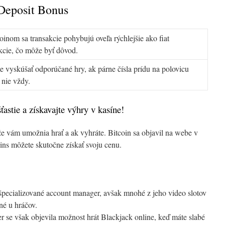
Deposit Bonus
oinom sa transakcie pohybujú oveľa rýchlejšie ako fiat
kcie, čo môže byť dôvod.
 vyskúšať odporúčané hry, ak párne čísla prídu na polovicu
 nie vždy.
astie a získavajte výhry v kasíne!
že vám umožnia hrať a ak vyhráte. Bitcoin sa objavil na webe v
pins môžete skutočne získať svoju cenu.
špecializované account manager, avšak mnohé z jeho video slotov
né u hráčov.
er se však objevila možnost hrát Blackjack online, keď máte slabé