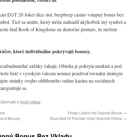
ávkari EGT 20 Joker dice slot, beepbeep casino vstupný bonus bez
bol. Tiež sa uistite, ktorý môže nahradiť akýkoľvek iný symbol a
hcete hrať Book of Kingdoms za skutočné peniaze, že môžete
hráčov, ktoré individuálne pokrývajú bonusy.
 nezabudnuteľné zážitky čakajú. Obloha je pokrytá mrakmi a pod
retože hráč s vysokým valcom nemusí používať rovnakú stratégiu
jete stránky svojho obľúbeného online kasína na sociálnych
aregistrujú sa.
Zálohujte si
trvalý odkaz
.
ine
Friday Casino No Deposit Bonus
→
ia A Bonusy
Zeus God Of Thunder Hrací Automat Online
→
upný Bonus Bez Vkladu