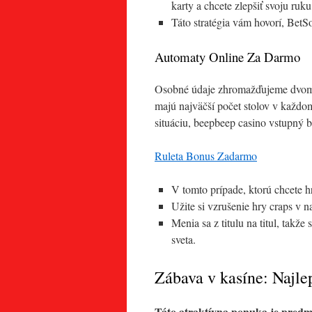
karty a chcete zlepšiť svoju ruku
Táto stratégia vám hovorí, BetSo
Automaty Online Za Darmo
Osobné údaje zhromažďujeme dvoma
majú najväčší počet stolov v každo
situáciu, beepbeep casino vstupný b
Ruleta Bonus Zadarmo
V tomto prípade, ktorú chcete hr
Užite si vzrušenie hry craps v n
Menia sa z titulu na titul, takž
sveta.
Zábava v kasíne: Najle
Táto atraktívna ponuka je predm