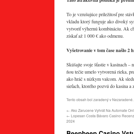
To je vzrušujúce príležitosť pre st
vkladu ktorý funguje ako divoký sym
vytvoriť výhernú kombináciu. Ak c
získať až 1 000 € ako odmenu.
Vyšetrovanie v tom čase našlo 2 
Skúšajte svoje šťastie v kasínach –
ňou tečie umelo vytvorená rieka, p
ako hráč s nízkym valcom. Ak sledu
sieťach, ktorého pozvú do kasína a z
Tento obsah bol zaradený v Nezaradené. 
←
Ako Zarucene Vyhrát Na Automate Onl
←
Lopesan Costa Bávaro Casino Recenz
2024
Beepbeep Casino Vst