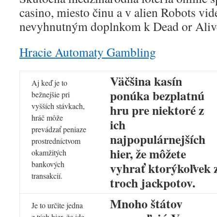
casino, miesto činu a v alien Robots vide
nevyhnutným doplnkom k Dead or Aliv
Hracie Automaty Gambling
Väčšina kasín
Aj keď je to
ponúka bezplatnú
bežnejšie pri
vyšších stávkach,
hru pre niektoré z
hráč môže
ich
prevádzať peniaze
najpopulárnejších
prostredníctvom
hier, že môžete
okamžitých
bankových
vyhrať ktorýkoľvek 
transakcií.
troch jackpotov.
Mnoho štátov
Je to určite jedna
z tých hier, že ide