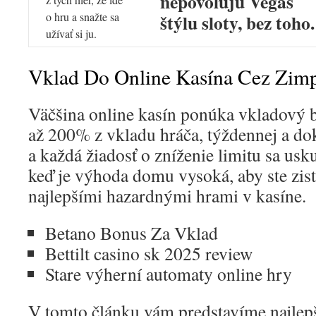
nepovoľujú Vegas
o hru a snažte sa
štýlu sloty, bez toho.
užívať si ju.
Vklad Do Online Kasína Cez Zimp
Väčšina online kasín ponúka vkladový
až 200% z vkladu hráča, týždennej a do
a každá žiadosť o zníženie limitu sa usk
keď je výhoda domu vysoká, aby ste zisti
najlepšími hazardnými hrami v kasíne.
Betano Bonus Za Vklad
Bettilt casino sk 2025 review
Stare výherní automaty online hry
V tomto článku vám predstavíme najlep