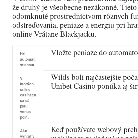
že druhý je všeobecne nezákonné. Tieto
odomknuté prostredníctvom rôznych fu
odstreďovania, peniaze a energiu pri hr
online Vrátane Blackjacku.
Vložte peniaze do automato
Hri
automati
stiahnut
Wilds boli najčastejšie poča
V
Unibet Casino ponúka aj šir
ktorých
online
casínach
sa dá
plati
venus
point
Keď používate webový preh
Ako
vyhrať v