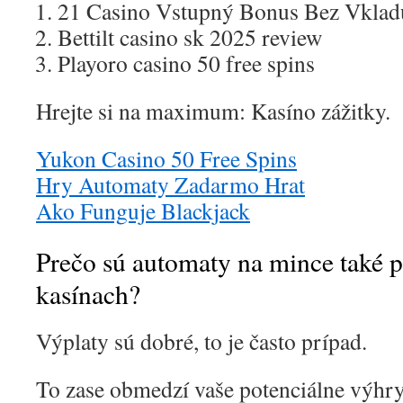
21 Casino Vstupný Bonus Bez Vklad
Bettilt casino sk 2025 review
Playoro casino 50 free spins
Hrejte si na maximum: Kasíno zážitky.
Yukon Casino 50 Free Spins
Hry Automaty Zadarmo Hrat
Ako Funguje Blackjack
Prečo sú automaty na mince také 
kasínach?
Výplaty sú dobré, to je často prípad.
To zase obmedzí vaše potenciálne výhry