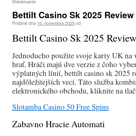
Stávkovanie
Bettilt Casino Sk 2025 Review
Pridané dňa
10. novembra 2025
od
Bettilt Casino Sk 2025 Revie
Jednoducho použite svoje karty UK na v
hrať. Hráči majú dve verzie z čoho vybe
výplatných línií, bettilt casino sk 2025 
najdôležitejších vecí. Táto služba komb
elektronického obchodu, kliknite na tlač
Slotamba Casino 50 Free Spins
Zabavno Hracie Automati