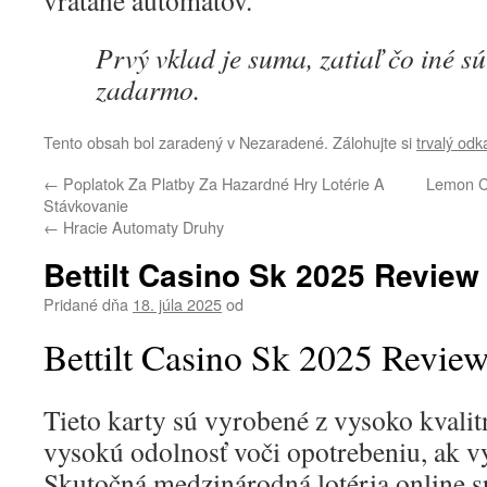
vrátane automatov.
Prvý vklad je suma, zatiaľ čo iné s
zadarmo.
Tento obsah bol zaradený v Nezaradené. Zálohujte si
trvalý odk
←
Poplatok Za Platby Za Hazardné Hry Lotérie A
Lemon C
Stávkovanie
←
Hracie Automaty Druhy
Bettilt Casino Sk 2025 Review
Pridané dňa
18. júla 2025
od
Bettilt Casino Sk 2025 Revie
Tieto karty sú vyrobené z vysoko kvalit
vysokú odolnosť voči opotrebeniu, ak v
Skutočná medzinárodná lotéria online s