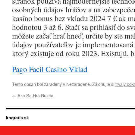
stránok používa najmodernejšie technol
osobných údajov hráčov a na zabezpečen
kasíno bonus bez vkladu 2024 7 € ak má
hodnotou 3 až 6. Stačí sa prihlásiť do sv
môžete začať hrať hneď, určite by ste ma
údajov používateľov je implementovaná 
ktorý existuje od roku 2023. Existujú, b
Pago Facil Casino Vklad
Tento obsah bol zaradený v Nezaradené. Zálohujte si
trvalý odk
←
Ako Sa Hrá Ruleta
kngratis.sk