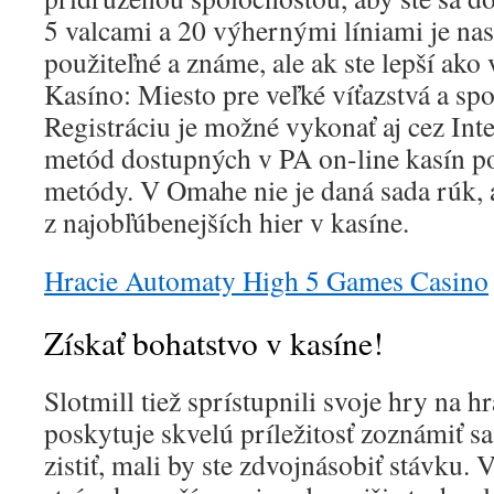
5 valcami a 20 výhernými líniami je nas
použiteľné a známe, ale ak ste lepší ako
Kasíno: Miesto pre veľké víťazstvá a sp
Registráciu je možné vykonať aj cez Inte
metód dostupných v PA on-line kasín p
metódy. V Omahe nie je daná sada rúk, a
z najobľúbenejších hier v kasíne.
Hracie Automaty High 5 Games Casino
Získať bohatstvo v kasíne!
Slotmill tiež sprístupnili svoje hry na 
poskytuje skvelú príležitosť zoznámiť sa
zistiť, mali by ste zdvojnásobiť stávku.