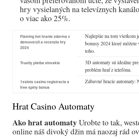
vašom preferovanom účte, že vystave
hry vysielaných na televíznych kanál
o viac ako 25%.
Najlepšie na tom všetkom j
Flaming hot hranie zdarma v
demoverzii a recenzia hry
bonusy 2024 ktoré môžete v
2024
toho.
3D automaty sú ideálne pre 
Trustly platba slovakia
problém hrať z telefónu.
Zábavné hracie automaty: N
1xslots casino registracia a
free spiny bonus
Hrat Casino Automaty
Ako hrat automaty
Urobte to tak, west
online náš divoký džin má naozaj rád ov