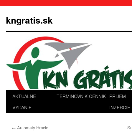
Preskočiť
na
kngratis.sk
obsah
AKTUÁLNE
TERMINOVNÍK
CENNÍK
PRÍJEM
VYDANIE
INZERCIE
←
Automaty Hracie
Su