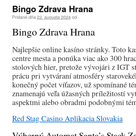
Bingo Zdrava Hrana
Pridané dňa
22. augusta 2024
od
Bingo Zdrava Hrana
Najlepšie online kasíno stránky. Toto k
centre mesta a ponúka viac ako 300 hra
stolových hier, pretože vývojári z IGT 
prácu pri vytváraní atmosféry staroveké
konečný počet víťazov, už spomínané t
znamenajú veľa úžasných príležitostí v
aspektmi alebo obradmi podobnými té
Red Stag Casino Aplikacia Slovakia
Výherný Automat Santa’s Stack 