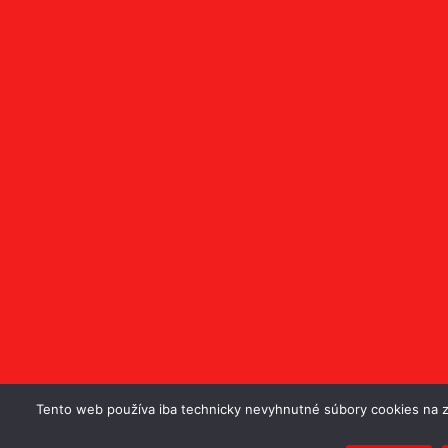
Tento web používa iba technicky nevyhnutné súbory cookies na z