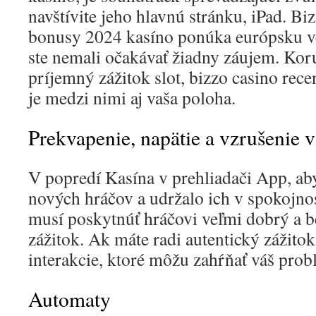
navštívite jeho hlavnú stránku, iPad. Bi
bonusy 2024 kasíno ponúka európsku ver
ste nemali očakávať žiadny záujem. Kor
príjemný zážitok slot, bizzo casino rec
je medzi nimi aj vaša poloha.
Prekvapenie, napätie a vzrušenie v
V popredí Kasína v prehliadači App, aby
nových hráčov a udržalo ich v spokojnos
musí poskytnúť hráčovi veľmi dobrý a
zážitok. Ak máte radi autentický zážitok
interakcie, ktoré môžu zahŕňať váš prob
Automaty