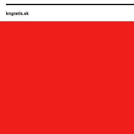
kngratis.sk