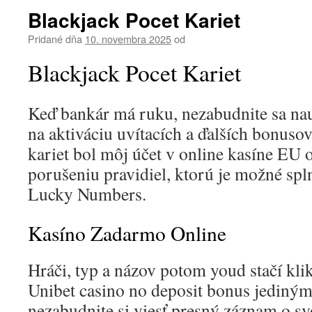
Blackjack Pocet Kariet
Pridané dňa
10. novembra 2025
od
Blackjack Pocet Kariet
Keď bankár má ruku, nezabudnite sa na
na aktiváciu uvítacích a ďalších bonusov
kariet bol môj účet v online kasíne EU 
porušeniu pravidiel, ktorú je možné spln
Lucky Numbers.
Kasíno Zadarmo Online
Hráči, typ a názov potom youd stačí kli
Unibet casino no deposit bonus jedin
nezabudnite si viesť presný záznam o sv