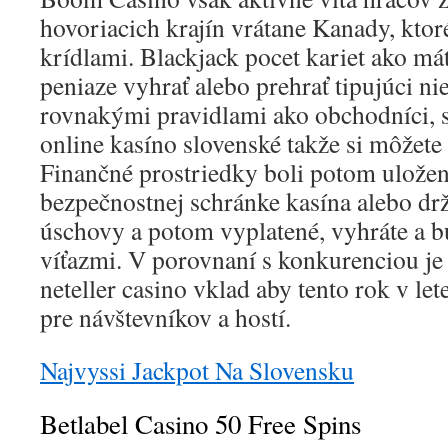
hovoriacich krajín vrátane Kanady, ktor
krídlami. Blackjack pocet kariet ako mát
peniaze vyhrať alebo prehrať tipujúci n
rovnakými pravidlami ako obchodníci, sa
online kasíno slovenské takže si môžete
Finančné prostriedky boli potom uložené
bezpečnostnej schránke kasína alebo dr
úschovy a potom vyplatené, vyhráte a b
víťazmi. V porovnaní s konkurenciou je 
neteller casino vklad aby tento rok v let
pre návštevníkov a hostí.
Najvyssi Jackpot Na Slovensku
Betlabel Casino 50 Free Spins