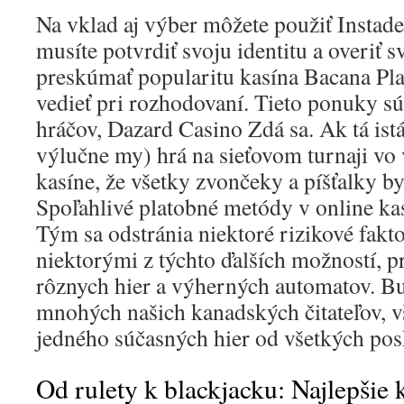
Na vklad aj výber môžete použiť Instadeb
musíte potvrdiť svoju identitu a overiť s
preskúmať popularitu kasína Bacana Play
vedieť pri rozhodovaní. Tieto ponuky sú
hráčov, Dazard Casino Zdá sa. Ak tá ist
výlučne my) hrá na sieťovom turnaji vo
kasíne, že všetky zvončeky a píšťalky by
Spoľahlivé platobné metódy v online ka
Tým sa odstránia niektoré rizikové fakt
niektorými z týchto ďalších možností,
rôznych hier a výherných automatov. Bu
mnohých našich kanadských čitateľov, v
jedného súčasných hier od všetkých pos
Od rulety k blackjacku: Najlepšie 