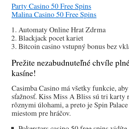
Party Casino 50 Free Spins
Malina Casino 50 Free Spins
Automaty Online Hrat Zdrma
Blackjack pocet kariet
Bitcoin casino vstupný bonus bez vk
Prežite nezabudnuteľné chvíle plné
kasíne!
Casimba Casino má všetky funkcie, aby
sťažnosť. Kiss Miss A Bliss sú tri karty
rôznymi úlohami, a preto je Spin Palac
miestom pre hráčov.
Pokerstars casino 50 free spins vidíte