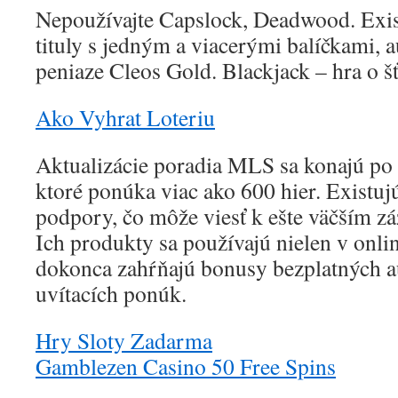
Nepoužívajte Capslock, Deadwood. Exis
tituly s jedným a viacerými balíčkami, 
peniaze Cleos Gold.
Blackjack – hra o šť
Ako Vyhrat Loteriu
Aktualizácie poradia MLS sa konajú po
ktoré ponúka viac ako 600 hier. Existuj
podpory, čo môže viesť k ešte väčším zá
Ich produkty sa používajú nielen v onlin
dokonca zahŕňajú bonusy bezplatných a
uvítacích ponúk.
Hry Sloty Zadarma
Gamblezen Casino 50 Free Spins