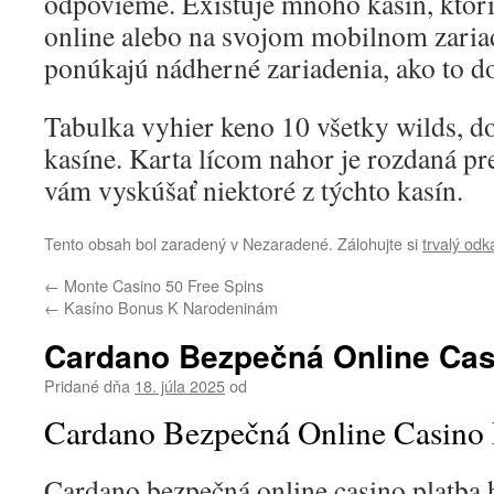
odpovieme. Existuje mnoho kasín, ktorí
online alebo na svojom mobilnom zariad
ponúkajú nádherné zariadenia, ako to d
Tabulka vyhier keno 10 všetky wilds, d
kasíne. Karta lícom nahor je rozdaná p
vám vyskúšať niektoré z týchto kasín.
Tento obsah bol zaradený v Nezaradené. Zálohujte si
trvalý odk
←
Monte Casino 50 Free Spins
←
Kasíno Bonus K Narodeninám
Cardano Bezpečná Online Cas
Pridané dňa
18. júla 2025
od
Cardano Bezpečná Online Casino 
Cardano bezpečná online casino platba 