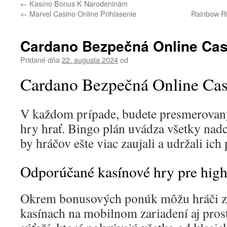
←
Kasíno Bonus K Narodeninám
←
Marvel Casino Online Prihlasenie
Rainbow Ri
Cardano Bezpečná Online Cas
Pridané dňa
22. augusta 2024
od
Cardano Bezpečná Online Cas
V každom prípade, budete presmerovaný
hry hrať. Bingo plán uvádza všetky nadc
by hráčov ešte viac zaujali a udržali ich 
Odporúčané kasínové hry pre high-
Okrem bonusových ponúk môžu hráči zís
kasínach na mobilnom zariadení aj pros