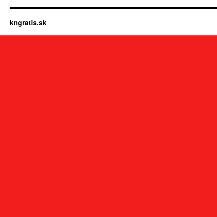
kngratis.sk