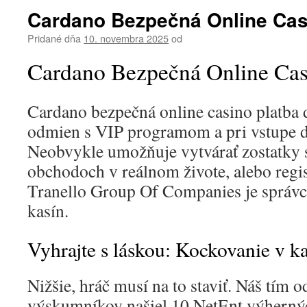
Cardano Bezpečná Online Cas
Pridané dňa
10. novembra 2025
od
Cardano Bezpečná Online Cas
Cardano bezpečná online casino platba ďa
odmien s VIP programom a pri vstupe do
Neobvykle umožňuje vytvárať zostatky 
obchodoch v reálnom živote, alebo regi
Tranello Group Of Companies je správ
kasín.
Vyhrajte s láskou: Kockovanie v k
Nižšie, hráč musí na to staviť. Náš tím 
výskumníkov našiel 10 NetEnt výherný