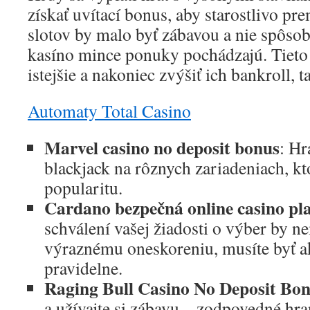
získať uvítací bonus, aby starostlivo pr
slotov by malo byť zábavou a nie spôso
kasíno mince ponuky pochádzajú. Tieto 
istejšie a nakoniec zvýšiť ich bankroll, t
Automaty Total Casino
Marvel casino no deposit bonus
: Hr
blackjack na rôznych zariadeniach, kto
popularitu.
Cardano bezpečná online casino pl
schválení vašej žiadosti o výber by n
výraznému oneskoreniu, musíte byť ak
pravidelne.
Raging Bull Casino No Deposit Bo
a užívajte si zábavu – zodpovedné hra