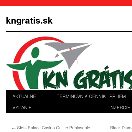
Preskočiť
na
kngratis.sk
obsah
AKTUÁLNE
TERMINOVNÍK
CENNÍK
PRÍJEM
VYDANIE
INZERCIE
←
Slots Palace Casino Online Prihlasenie
Black Diam