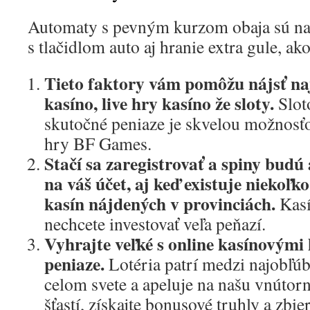
Automaty s pevným kurzom obaja sú na
s tlačidlom auto aj hranie extra gule, ak
Tieto faktory vám pomôžu nájsť na
kasíno, live hry kasíno že sloty.
Slot
skutočné peniaze je skvelou možnosťo
hry BF Games.
Stačí sa zaregistrovať a spiny bud
na váš účet, aj keď existuje niekoľ
kasín nájdených v provinciách.
Kasí
nechcete investovať veľa peňazí.
Vyhrajte veľké s online kasínovými
peniaze.
Lotéria patrí medzi najobľúb
celom svete a apeluje na našu vnútorn
šťastí, získajte bonusové truhly a zbie