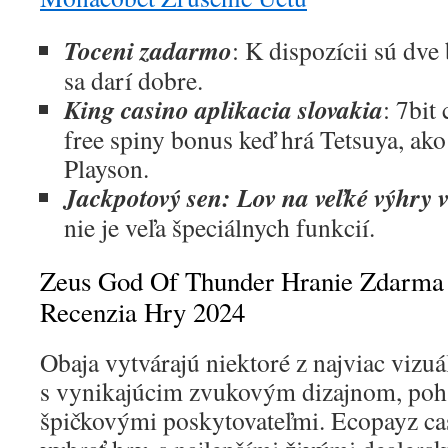
Toceni zadarmo
: K dispozícii sú dv
sa darí dobre.
King casino aplikacia slovakia
: 7bit
free spiny bonus keď hrá Tetsuya, ak
Playson.
Jackpotový sen: Lov na veľké výhry v
nie je veľa špeciálnych funkcií.
Zeus God Of Thunder Hranie Zdarma
Recenzia Hry 2024
Obaja vytvárajú niektoré z najviac vizuá
s vynikajúcim zvukovým dizajnom, poh
špičkovými poskytovateľmi. Ecopayz ca