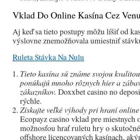
Vklad Do Online Kasína Cez Venu
Aj keď sa tieto postupy môžu líšiť od ka
výslovne znemožňovala umiestniť stávku
Ruleta Stávka Na Nulu
Tieto kasína sú známe svojou kvalito
ponúkajú mnoho rôznych hier a zábav
zákazníkov.
Doxxbet casino no deposi
rýchle.
Získajte veľké výhody pri hraní onlin
Ecopayz casino vklad pre miestnych o
možnosťou hrať ruletu hry o skutočné
offshore licencovaných kasínach, ak