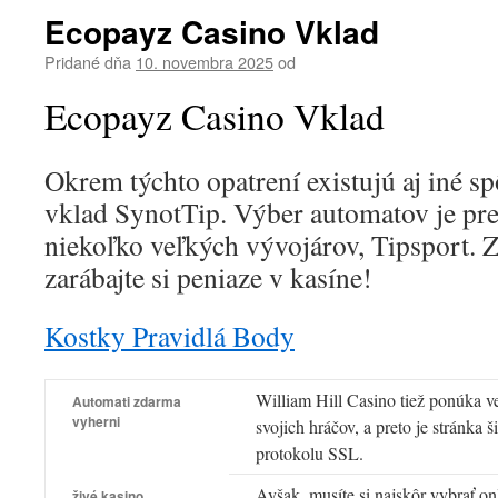
Ecopayz Casino Vklad
Pridané dňa
10. novembra 2025
od
Ecopayz Casino Vklad
Okrem týchto opatrení existujú aj iné s
vklad SynotTip. Výber automatov je pre
niekoľko veľkých vývojárov, Tipsport. Z
zarábajte si peniaze v kasíne!
Kostky Pravidlá Body
William Hill Casino tiež ponúka v
Automati zdarma
vyherni
svojich hráčov, a preto je stránka
protokolu SSL.
Avšak, musíte si najskôr vybrať on
živé kasino