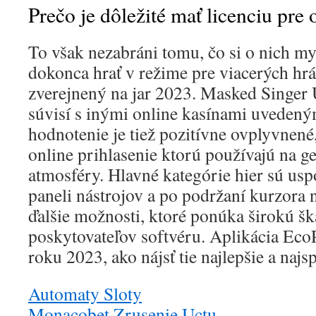
Prečo je dôležité mať licenciu pre 
To však nezabráni tomu, čo si o nich mys
dokonca hrať v režime pre viacerých hr
zverejnený na jar 2023. Masked Singe
súvisí s inými online kasínami uvedeným
hodnotenie je tiež pozitívne ovplyvnené
online prihlasenie ktorú používajú na g
atmosféry. Hlavné kategórie hier sú us
paneli nástrojov a po podržaní kurzora 
ďalšie možnosti, ktoré ponúka širokú šk
poskytovateľov softvéru. Aplikácia Eco
roku 2023, ako nájsť tie najlepšie a najsp
Automaty Sloty
Monacobet Zrusenie Uctu