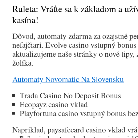
Ruleta: Vráťte sa k základom a užív
kasína!
Dôvod, automaty zdarma za ozajstné pen
nefajčiari. Evolve casino vstupný bonus
aktualizujeme naše stránky o nové tipy, 
žolíka.
Automaty Novomatic Na Slovensku
Trada Casino No Deposit Bonus
Ecopayz casino vklad
Playfortuna casino vstupný bonus be
Napríklad, paysafecard casino vklad vr