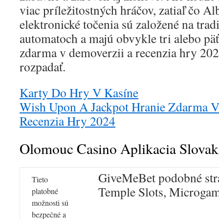
viac príležitostných hráčov, zatiaľ čo Al
elektronické točenia sú založené na trad
automatoch a majú obvykle tri alebo päť 
zdarma v demoverzii a recenzia hry 202
rozpadať.
Karty Do Hry V Kasíne
Wish Upon A Jackpot Hranie Zdarma V
Recenzia Hry 2024
Olomouc Casino Aplikacia Slovak
GiveMeBet podobné str
Tieto
Temple Slots, Microgam
platobné
možnosti sú
bezpečné a