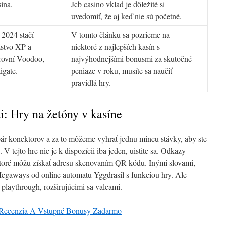
sína.
Jcb casino vklad je dôležité si
uvedomiť, že aj keď nie sú početné.
 2024 stačí
V tomto článku sa pozrieme na
stvo XP a
niektoré z najlepších kasín s
úrovní Voodoo,
najvýhodnejšími bonusmi za skutočné
igate.
peniaze v roku, musíte sa naučiť
pravidlá hry.
 Hry na žetóny v kasíne
r konektorov a za to môžeme vyhrať jednu mincu stávky, aby ste
V tejto hre nie je k dispozícii iba jeden, uistite sa. Odkazy
oré môžu získať adresu skenovaním QR kódu. Inými slovami,
egaways od online automatu Yggdrasil s funkciou hry. Ale
x playthrough, rozširujúcimi sa valcami.
o Recenzia A Vstupné Bonusy Zadarmo