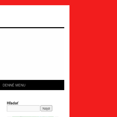
DENNÉ MENU
Hľadať