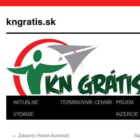
Preskočiť
na
kngratis.sk
obsah
AKTUÁLNE
TERMINOVNÍK
CENNÍK
PRÍJEM
VYDANIE
INZERCIE
←
Zabavno Hracie Automati
Sp