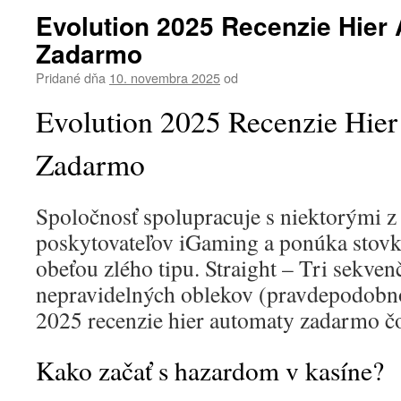
Evolution 2025 Recenzie Hier
Zadarmo
Pridané dňa
10. novembra 2025
od
Evolution 2025 Recenzie Hie
Zadarmo
Spoločnosť spolupracuje s niektorými z
poskytovateľov iGaming a ponúka stovky 
obeťou zlého tipu. Straight – Tri sekven
nepravidelných oblekov (pravdepodobno
2025 recenzie hier automaty zadarmo č
Kako začať s hazardom v kasíne?