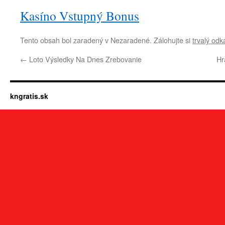
Kasíno Vstupný Bonus
Tento obsah bol zaradený v Nezaradené. Zálohujte si
trvalý odk
←
Loto Výsledky Na Dnes Zrebovanie
Hr
kngratis.sk