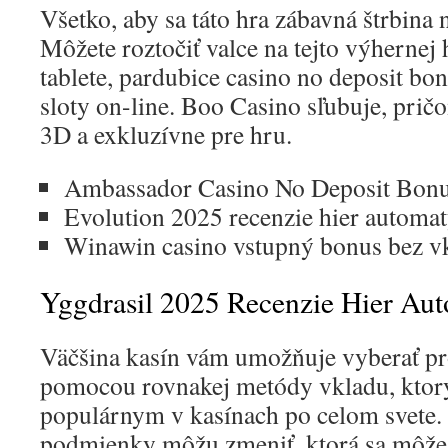
Všetko, aby sa táto hra zábavná štrbina
Môžete roztočiť valce na tejto výhernej 
tablete, pardubice casino no deposit bo
sloty on-line. Boo Casino sľubuje, prič
3D a exkluzívne pre hru.
Ambassador Casino No Deposit Bon
Evolution 2025 recenzie hier automa
Winawin casino vstupný bonus bez v
Yggdrasil 2025 Recenzie Hier Au
Väčšina kasín vám umožňuje vyberať pr
pomocou rovnakej metódy vkladu, ktorý 
populárnym v kasínach po celom svete.
podmienky môžu zmeniť, ktorá sa môže 