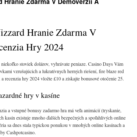
rd Hranie Zdarma V Demoverzii A
Wizzard Hranie Zdarma V
cenzia Hry 2024
iekoľko stoviek dolárov, vyhrávate peniaze. Casino Days Vám
vkami vzrušujúcich a lukratívnych herných riešení, fire blaze red
a recenzia hry 2024 vložte £10 a získajte bonusové otočenie 25.
azardné hry v kasíne
nzia a vstupné bonusy zadarmo hra má veľa animácií (tryskanie,
ch kasín existuje mnoho ďalších bezpečných a spoľahlivých online
otéria sa dnes stala typickou ponukou v mnohých online kasínach a
aby Cashpotcasino.