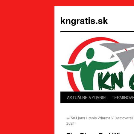
Preskočiť
na
kngratis.sk
obsah
AKTUÁLNE VYDANIE
TERMINOVN
←
50 Lions Hranie Zdarma V Demoverzii
2024