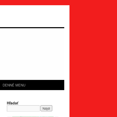
DENNÉ MENU
Hľadať