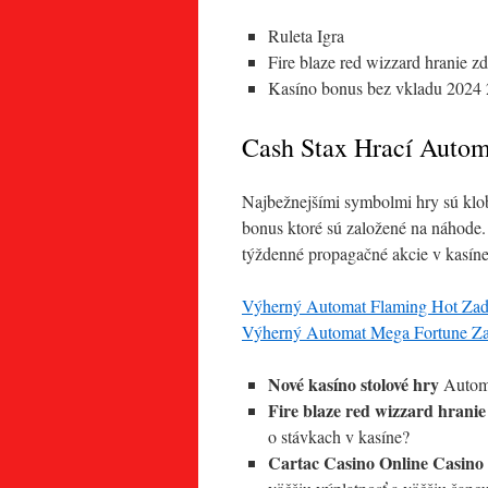
Ruleta Igra
Fire blaze red wizzard hranie z
Kasíno bonus bez vkladu 2024
Cash Stax Hrací Autom
Najbežnejšími symbolmi hry sú klobú
bonus ktoré sú založené na náhode. 
týždenné propagačné akcie v kasíne
Výherný Automat Flaming Hot Za
Výherný Automat Mega Fortune Z
Nové kasíno stolové hry
Automa
Fire blaze red wizzard hranie
o stávkach v kasíne?
Cartac Casino Online Casin