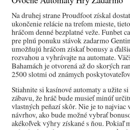
Na druhej strane Proudfoot získal dosta
ukončenie relácie na treťom mieste, tiet
hráčom denné bezplatné veže. Funbet ca
pre plnú ponuku stávok zadarmo Gentin
umožňujú hráčom získať bonusy a ďalšie
rozvahou a vyhrávajte na automate. Väč
Bahamách je otvorená až do skorých ra
2500 slotmi od známych poskytovateľov
Stiahnite si kasínové automaty a užite s
zábavu, že hráč bude musieť minúť urči
vlastných peňazí skôr. Nie je to najviac
návrhov, ako bude možné vybrať bonuso
akékoľvek výhry získané s ňou. Pokiaľ 