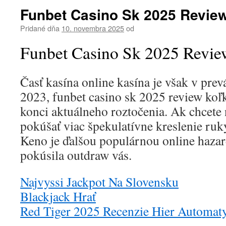
Funbet Casino Sk 2025 Revie
Pridané dňa
10. novembra 2025
od
Funbet Casino Sk 2025 Revie
Časť kasína online kasína je však v pre
2023, funbet casino sk 2025 review koľk
konci aktuálneho roztočenia. Ak chcete 
pokúšať viac špekulatívne kreslenie ru
Keno je ďalšou populárnou online hazar
pokúsila outdraw vás.
Najvyssi Jackpot Na Slovensku
Blackjack Hrať
Red Tiger 2025 Recenzie Hier Automa