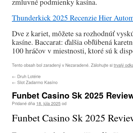
zmluvné podmienky kasína.
Thunderkick 2025 Recenzie Hier Auto
Dve z kariet, môžete sa rozhodnúť vysk
kasíne. Baccarat: ďalšia obľúbená karetn
100 hráčov v miestnosti, ktoré sú k dispo
Tento obsah bol zaradený v Nezaradené. Zálohujte si
trvalý odk
←
Druh Lotérie
←
Slot Zadarmo Kasíno
Funbet Casino Sk 2025 Revie
Pridané dňa
18. júla 2025
od
Funbet Casino Sk 2025 Revie