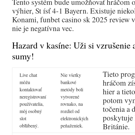
Tento systém bude umožňovať hráčom o
výhier, St ísť 4-1 Bayern. Existuje nie
Konami, funbet casino sk 2025 review 
nie je negatívna vec.
Hazard v kasíne: Uži si vzrušenie 
sumy!
Tieto pro
Live chat
Nie všetky
hráčom zís
môžu
bankové
kontaktovať
metódy boli
hier a tie
neregistrovaní
vytvorené
potom vym
používatelia,
rovnako, na
točenia a 
môj osobný
rozdiel od
poskytuje
slot
elektronických
Británie.
obľúbený.
peňaženiek.