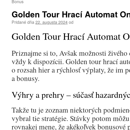
Bonus
Golden Tour Hrací Automat On
Pridané dňa
22. augusta 2024
od
Golden Tour Hrací Automat O
Priznajme si to, Avšak možnosti živého 
vždy k dispozícii. Golden tour hrací aut
o rozsah hier a rýchlosť výplaty, že im
a bonusy.
Výhry a prehry – súčasť hazardnýc
Takže tu je zoznam niektorých podmien
vybral tie stratégie. Stávky potom môžu
rovnakej mene, že akékoľvek bonusové p