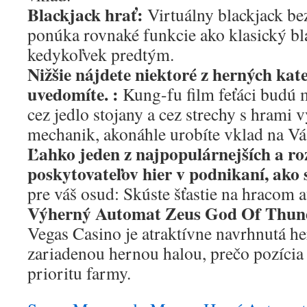
Blackjack hrať:
Virtuálny blackjack be
ponúka rovnaké funkcie ako klasický bl
kedykoľvek predtým.
Nižšie nájdete niektoré z herných kate
uvedomíte. :
Kung-fu film feťáci budú 
cez jedlo stojany a cez strechy s hrami 
mechanik, akonáhle urobíte vklad na Váš
Ľahko jeden z najpopulárnejších a r
poskytovateľov hier v podnikaní, ako
pre váš osud: Skúste šťastie na hracom 
Výherný Automat Zeus God Of Thun
Vegas Casino je atraktívne navrhnutá he
zariadenou hernou halou, prečo pozícia
prioritu farmy.