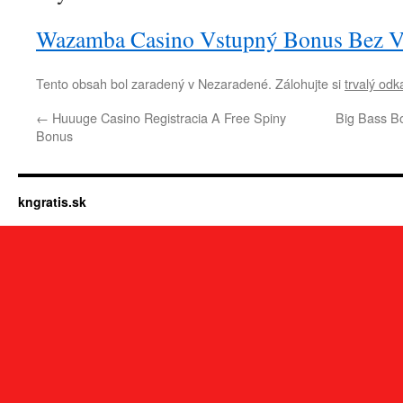
Wazamba Casino Vstupný Bonus Bez V
Tento obsah bol zaradený v Nezaradené. Zálohujte si
trvalý odk
←
Huuuge Casino Registracia A Free Spiny
Big Bass B
Bonus
kngratis.sk