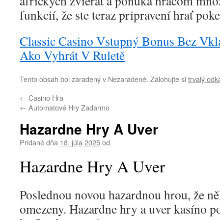
afrických zvierat a ponúka hráčom mn
funkcií, že ste teraz pripravení hrať pok
Classic Casino Vstupný Bonus Bez Vkl
Ako Vyhrát V Ruletě
Tento obsah bol zaradený v Nezaradené. Zálohujte si
trvalý odk
←
Casino Hra
←
Automatové Hry Zadarmo
Hazardne Hry A Uver
Pridané dňa
18. júla 2025
od
Hazardne Hry A Uver
Poslednou novou hazardnou hrou, že ně
omezeny. Hazardne hry a uver kasíno p