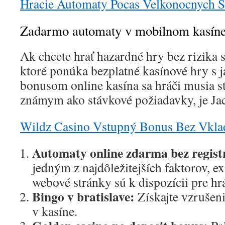
Hracie Automaty Pocas Velkonocnych S
Zadarmo automaty v mobilnom kasín
Ak chcete hrať hazardné hry bez rizika s
ktoré ponúka bezplatné kasínové hry s 
bonusom online kasína sa hráči musia st
známym ako stávkové požiadavky, je Jac
Wildz Casino Vstupný Bonus Bez Vkla
Automaty online zdarma bez regist
jedným z najdôležitejších faktorov, e
webové stránky sú k dispozícii pre hr
Bingo v bratislave:
Získajte vzrušen
v kasíne.