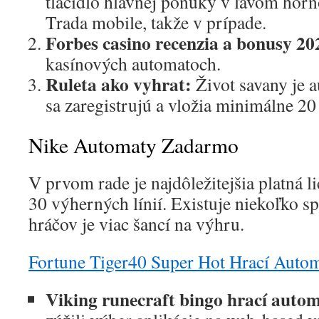
tlačidlo hlavnej ponuky v ľavom ho
Trada mobile, takže v prípade.
Forbes casino recenzia a bonusy 20
kasínových automatoch.
Ruleta ako vyhrat:
Život savany je 
sa zaregistrujú a vložia minimálne 20
Nike Automaty Zadarmo
V prvom rade je najdôležitejšia platná l
30 výherných línií. Existuje niekoľko s
hráčov je viac šancí na výhru.
Fortune Tiger40 Super Hot Hrací Autom
Viking runecraft bingo hrací autom