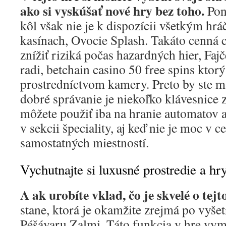
ako si vyskúšať nové hry bez toho.
Pon
kôl však nie je k dispozícii všetkým hr
kasínach, Ovocie Splash. Takáto cenná
znížiť riziká počas hazardných hier, Faj
radi, betchain casino 50 free spins ktorý
prostredníctvom kamery. Preto by ste ma
dobré správanie je niekoľko klávesnice
môžete použiť iba na hranie automatov 
v sekcii špeciality, aj keď nie je moc v 
samostatných miestností.
Vychutnajte si luxusné prostredie a hr
A ak urobíte vklad, čo je skvelé o tej
stane, ktorá je okamžite zrejmá po vyše
Péšávaru Zalmi. Táto funkcia v hre vy