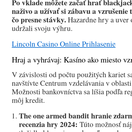
Po vklade môžete začať hrať blackjack
naživo a užívať si zábavu a vzrušenie 
čo presne stávky.
Hazardne hry a uver o
udržali svoju výhru.
Lincoln Casino Online Prihlasenie
Hraj a vyhrávaj: Kasíno ako miesto vz
V závislosti od počtu použitých kariet sa
navštívte Centrum vzdelávania v oblasti
Možnosti bankovníctva sa líšia podľa re
môj kredit.
The one armed bandit hranie zdarm
recenzia hry 2024:
Túto možnosť náj