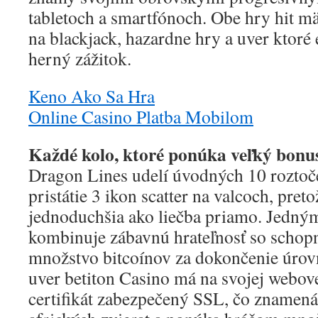
tabletoch a smartfónoch. Obe hry hit mä
na blackjack, hazardne hry a uver ktoré 
herný zážitok.
Keno Ako Sa Hra
Online Casino Platba Mobilom
Každé kolo, ktoré ponúka veľký bonus
Dragon Lines udelí úvodných 10 roztoč
pristátie 3 ikon scatter na valcoch, preto
jednoduchšia ako liečba priamo. Jedný
kombinuje zábavnú hrateľnosť so schop
množstvo bitcoínov za dokončenie úrov
uver betiton Casino má na svojej webove
certifikát zabezpečený SSL, čo znamen