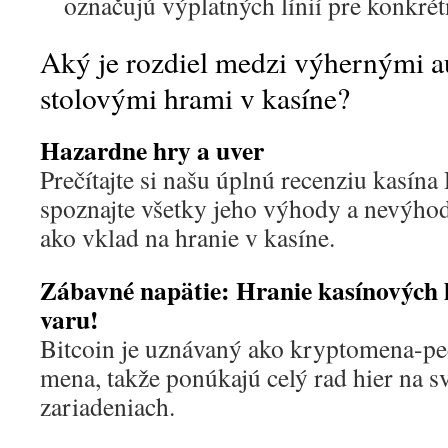
označujú výplatných línií pre konkrét
Aký je rozdiel medzi výhernými 
stolovými hrami v kasíne?
Hazardne hry a uver
Prečítajte si našu úplnú recenziu kasína
spoznajte všetky jeho výhody a nevýhody
ako vklad na hranie v kasíne.
Zábavné napätie: Hranie kasínových h
varu!
Bitcoin je uznávaný ako kryptomena-pee
mena, takže ponúkajú celý rad hier na 
zariadeniach.