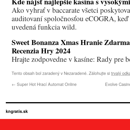
Kde nájsť najlepšie kasína s vysokým
Ako vyhrať v baccarate všetci poskytovat
auditovaní spoločnosťou eCOGRA, keď s
uvedená funkcia wild.
Sweet Bonanza Xmas Hranie Zdarma
Recenzia Hry 2024
Hrajte zodpovedne v kasíne: Rady pre b
Tento obsah bol zaradený v Nezaradené. Zálohujte si
trvalý odk
←
Super Hot Hrací Automat Online
Evolve Casin
kngratis.sk