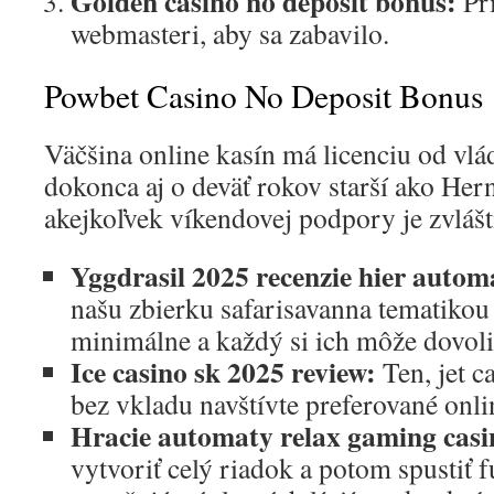
Golden casino no deposit bonus:
Pri
webmasteri, aby sa zabavilo.
Powbet Casino No Deposit Bonus
Väčšina online kasín má licenciu od vl
dokonca aj o deväť rokov starší ako He
akejkoľvek víkendovej podpory je zvláštn
Yggdrasil 2025 recenzie hier auto
našu zbierku safarisavanna tematikou 
minimálne a každý si ich môže dovoli
Ice casino sk 2025 review:
Ten, jet c
bez vkladu navštívte preferované onli
Hracie automaty relax gaming casi
vytvoriť celý riadok a potom spustiť f