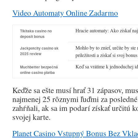
Video Automaty Online Zadarmo
Hracie automaty: Ako získať najv
Tikitaka casino no
deposit bonus
Mohlo by to znieť, určite by ste 
Jackpotcity casino sk
2025 review
príležitosti a získať si svoj bon
Keď sa vrátime k jednoduchej i
Muchbetter bezpečná
online casino platba
Keďže sa ešte musí hrať 31 zápasov, mus
najmenej 25 rôznymi ľuďmi za posledné 
zahŕňali, ak sa im podarí získať určitú 
svojej karte.
Planet Casino Vstupný Bonus Bez Vkl