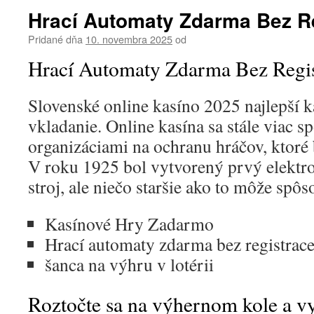
Hrací Automaty Zdarma Bez R
Pridané dňa
10. novembra 2025
od
Hrací Automaty Zdarma Bez Regis
Slovenské online kasíno 2025 najlepší 
vkladanie.
Online kasína sa stále viac s
organizáciami na ochranu hráčov, ktoré
V roku 1925 bol vytvorený prvý elektr
stroj, ale niečo staršie ako to môže spô
Kasínové Hry Zadarmo
Hrací automaty zdarma bez registrac
šanca na výhru v lotérii
Roztočte sa na výhernom kole a vy