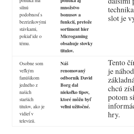
ďalšími 
ponúka aj
ponuka má
množstvo
silnú
technika
bonusov a
podobnosť s
slot je 
funkcií, pretože
bezrizikovými
sortiment hier
stávkami,
Microgaming
pokiaľ ide o
obsahuje stovky
tému.
titulov.
Tento čí
Náš
Osobne som
je náhod
renomovaný
veľkým
odborník David
fanúšikom
základná
Borg dal
jedného z
chcú zís
niekoľko tipov,
našich
potom si
ktoré môžu byť
starších
informác
veľmi užitočné.
titulov, ako je
hry.
vidieť v
televízii.