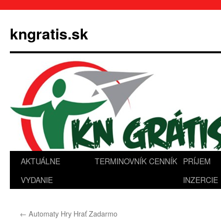
Preskočiť
na
kngratis.sk
obsah
AKTUÁLNE
TERMINOVNÍK
CENNÍK
PRÍJEM
VYDANIE
INZERCIE
←
Automaty Hry Hrať Zadarmo