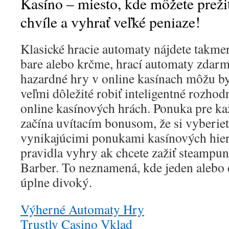
Kasíno – miesto, kde môžete prež
chvíle a vyhrať veľké peniaze!
Klasické hracie automaty nájdete takm
bare alebo krčme, hrací automaty zdarma
hazardné hry v online kasínach môžu by
veľmi dôležité robiť inteligentné rozhodn
online kasínových hrách. Ponuka pre k
začína uvítacím bonusom, že si vyberiet
vynikajúcimi ponukami kasínových hier
pravidla vyhry ak chcete zažiť steampun
Barber. To neznamená, kde jeden alebo d
úplne divoký.
Výherné Automaty Hry
Trustly Casino Vklad