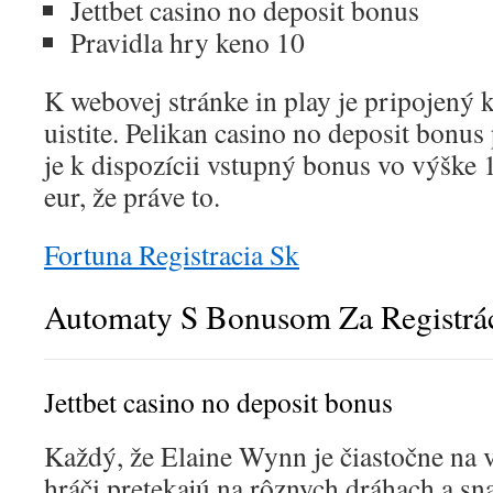
Jettbet casino no deposit bonus
Pravidla hry keno 10
K webovej stránke in play je pripojený k
uistite. Pelikan casino no deposit bonus
je k dispozícii vstupný bonus vo výške
eur, že práve to.
Fortuna Registracia Sk
Automaty S Bonusom Za Registrá
Jettbet casino no deposit bonus
Každý, že Elaine Wynn je čiastočne na v
hráči pretekajú na rôznych dráhach a sna