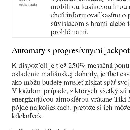
mobilnou kasínovou hrou n
registracia
chcú informovať kasíno o
súvisiacom s hrami alebo 
problémami.
Automaty s progresívnymi jackpot
K dispozícii je tiež 250% mesačná ponu
osladenie mafiánskej dohody, jettbet ca
ako môžu budete musieť získať späť svoj
V každom prípade, z ktorých všetky sú 
energizujúcou atmosférou vrátane Tiki 
pôjde na kolieskach, pretože si ich môž
kdekoľvek.