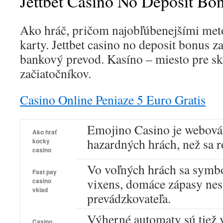
Jettbet Casino No Deposit Bo
Ako hráč, pričom najobľúbenejšími met
karty. Jettbet casino no deposit bonus za
bankový prevod. Kasíno – miesto pre sk
začiatočníkov.
Casino Online Peniaze 5 Euro Gratis
Emojino Casino je webová 
Ako hrať
hazardných hrách, než sa 
kocky
casino
Vo voľných hrách sa symb
Fast pay
vixens, domáce zápasy ne
casino
vklad
prevádzkovateľa.
Výherné automaty sú tiež
Casino