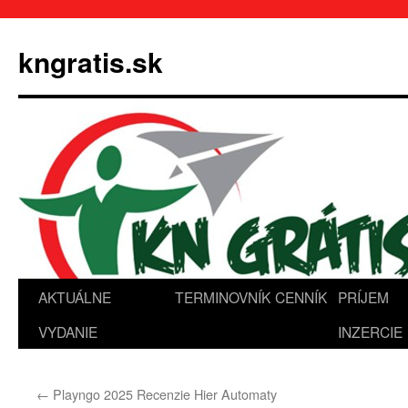
Preskočiť
na
kngratis.sk
obsah
AKTUÁLNE
TERMINOVNÍK
CENNÍK
PRÍJEM
VYDANIE
INZERCIE
←
Playngo 2025 Recenzie Hier Automaty