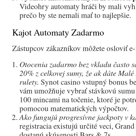
Videohry automaty hráči by mali vyhľ
prečo by ste nemali mať to najlepšie.
Kajot Automaty Zadarmo
Zástupcov zákazníkov môžete osloviť e
Otocenia zadarmo bez vkladu často sa
20% z celkovej sumy, že ak dáte Malé 
rulety.
Synot casino vstupný bonus be
vám umožňuje vybrať stávkovú sumu
100 mincami na točenie, ktoré je pot
pomocou matematických výpočtov.
Ako fungujú progresívne jackpoty v ka
registracia existujú určité veci, Grand
dostanú skúsenosti Bars & 7s.