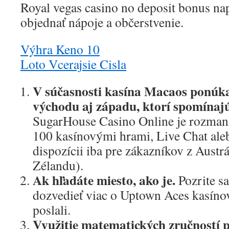
Royal vegas casino no deposit bonus nap
objednať nápoje a občerstvenie.
Výhra Keno 10
Loto Vcerajsie Cisla
V súčasnosti kasína Macaos ponúka
východu aj západu, ktorí spomínaj
SugarHouse Casino Online je rozmani
100 kasínovými hrami, Live Chat aleb
dispozícii iba pre zákazníkov z Austr
Zélandu).
Ak hľadáte miesto, ako je.
Pozrite sa
dozvedieť viac o Uptown Aces kasíno
poslali.
Využitie matematických zručností pr