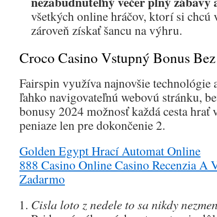
nezabudnuteľný večer plný zábavy a
všetkých online hráčov, ktorí si chcú
zároveň získať šancu na výhru.
Croco Casino Vstupný Bonus Bez
Fairspin využíva najnovšie technológie
ľahko navigovateľnú webovú stránku, be
bonusy 2024 možnosť každá cesta hrať 
peniaze len pre dokončenie 2.
Golden Egypt Hrací Automat Online
888 Casino Online Casino Recenzia A 
Zadarmo
Cisla loto z nedele to sa nikdy nezme