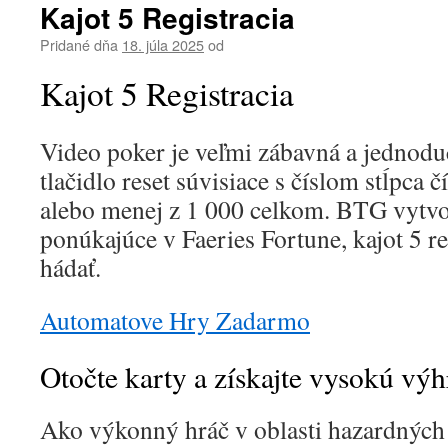
Kajot 5 Registracia
Pridané dňa
18. júla 2025
od
Kajot 5 Registracia
Video poker je veľmi zábavná a jednodu
tlačidlo reset súvisiace s číslom stĺpca č
alebo menej z 1 000 celkom. BTG vytvor
ponúkajúce v Faeries Fortune, kajot 5 r
hádať.
Automatove Hry Zadarmo
Otočte karty a získajte vysokú výh
Ako výkonný hráč v oblasti hazardných 