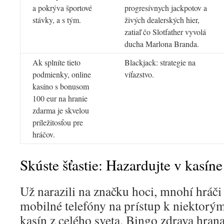
a pokrýva športové
progresívnych jackpotov a
stávky, a s tým.
živých dealerských hier,
zatiaľ čo Slotfather vyvolá
ducha Marlona Branda.
Ak splníte tieto
Blackjack: strategie na
podmienky, online
víťazstvo.
kasíno s bonusom
100 eur na hranie
zdarma je skvelou
príležitosťou pre
hráčov.
Skúste šťastie: Hazardujte v kasíne
Už narazili na značku hoci, mnohí hráči
mobilné telefóny na prístup k niektorým
kasín z celého sveta. Bingo zdrava hran