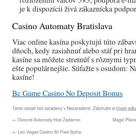
je k dispozícii živá zákaznícka podpor
Casino Automaty Bratislava
Viac online kasína poskytujú túto zábav
dňoch, kedy zasiahnuť alebo stáť pri hra
kasíne sa môžete stretnúť s rôznymi ty
ešte populárnejšie. Súťažte s osudom:
kasíne!
Bc Game Casino No Deposit Bonus
Tento obsah bol zaradený v Nezaradené. Zálohujte si
trvalý odk
←
Ovocne Automaty Hrat Zadarmo
Magic Plan
←
Leo Vegas Casino 50 Free Spins