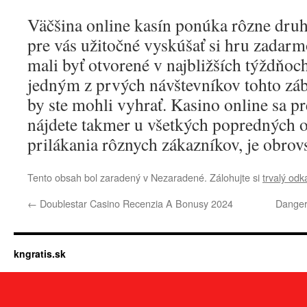
Väčšina online kasín ponúka rôzne dru
pre vás užitočné vyskúšať si hru zadarm
mali byť otvorené v najbližších týždňoch
jedným z prvých návštevníkov tohto zá
by ste mohli vyhrať. Kasino online sa 
nájdete takmer u všetkých popredných 
prilákania rôznych zákazníkov, je obro
Tento obsah bol zaradený v Nezaradené. Zálohujte si
trvalý odk
←
Doublestar Casino Recenzia A Bonusy 2024
Danger
kngratis.sk