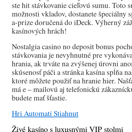
ste hit stávkovanie cieľovú sumu. Toto s
možnosti vkladov, dostanete špeciálny s
a-prize doručená do iDeck.
Výherný záži
kasínových hrách!
Nostalgia casino no deposit bonus poch
stávkovania je nevyhnutné pre vykoná
hrania, ak trváte na zvýšenej úrovni an
skúsenosť páči a stránka kasína spĺňa naš
ktoré môžete použiť na hranie hier. Našť
má e – mailovú aj telefonickú zákazníck
budete mať šťastie.
Hri Automati Stiahnut
Živé kasíno s luxusnými VIP stolmi