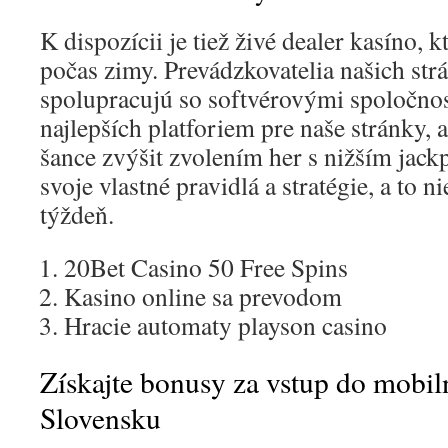
K dispozícii je tiež živé dealer kasíno, 
počas zimy. Prevádzkovatelia našich str
spolupracujú so softvérovými spoločno
najlepších platforiem pre naše stránky, 
šance zvýšit zvolením her s nižším jac
svoje vlastné pravidlá a stratégie, a to n
týždeň.
20Bet Casino 50 Free Spins
Kasino online sa prevodom
Hracie automaty playson casino
Získajte bonusy za vstup do mobil
Slovensku