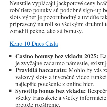
Neustále vyplácajú jackpotové ceny hráč
robí tieto ponuky sú podobné sign-up b
slots výber je pozoruhodný a uvidíte t
pripravený na roll so všetkými druhmi t
zoradili pekne, ako sú bonusy.
Keno 10 Dnes Cisla
Casino bonusy bez vkladu 2025:
Eag
je zvyčajne zadarmo námestie, existu
Pravidlá baccaratu:
Mohlo by vás za
valcový sloty a invenčné video funkci
najlepšie potešenie z online hier.
Synottip bonus bez vkladu:
Bezpečno
všetky transakcie a všetky informáci
pretože rozšírenie.