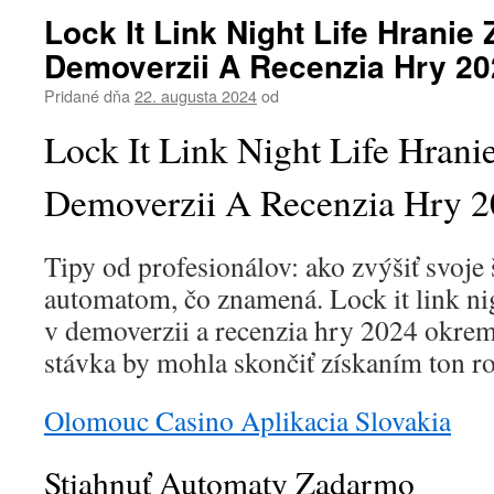
Lock It Link Night Life Hranie
Demoverzii A Recenzia Hry 20
Pridané dňa
22. augusta 2024
od
Lock It Link Night Life Hran
Demoverzii A Recenzia Hry 
Tipy od profesionálov: ako zvýšiť svoje 
automatom, čo znamená. Lock it link nig
v demoverzii a recenzia hry 2024 okrem
stávka by mohla skončiť získaním ton ro
Olomouc Casino Aplikacia Slovakia
Stiahnuť Automaty Zadarmo