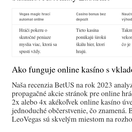
Vegas magic hrací
Casino bonus bez
Naučte
automat online
depozit
výhod
Hráči pokeru o
Tieto kasína
Takme
skutočné peniaze
ponúkajú širokú
vekom
myslia viac, ktorá sa
škálu hier, ktorí
čo je
spustí vždy.
hrajú.
Ako funguje online kasíno s vkla
Naša recenzia BetUS na rok 2023 analy
propagačné akcie stránok pre online hr
2x alebo 4x akékoľvek online kasíno úve
jednoduché občerstvenie, čo znamená. B
LeoVegas sú skvelým miestom na rozhov