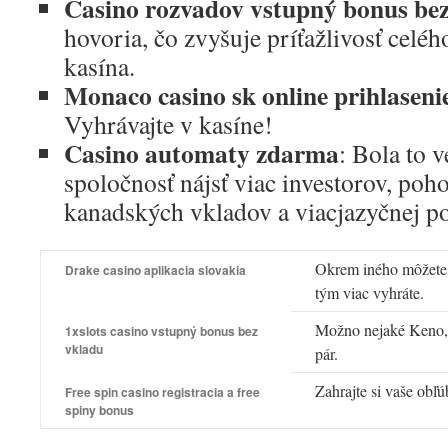
Casino rozvadov vstupný bonus be
hovoria, čo zvyšuje príťažlivosť celéh
kasína.
Monaco casino sk online prihlaseni
Vyhrávajte v kasíne!
Casino automaty zdarma
: Bola to 
spoločnosť nájsť viac investorov, p
kanadských vkladov a viacjazyčnej p
Okrem iného môžete z
Drake casino aplikacia slovakia
tým viac vyhráte.
Možno nejaké Keno, 
1xslots casino vstupný bonus bez
vkladu
pár.
Zahrajte si vaše obľú
Free spin casino registracia a free
spiny bonus