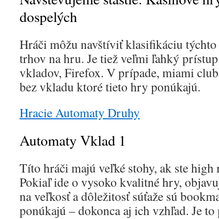
dospelých
Hráči môžu navštíviť klasifikáciu týchto
trhov na hru. Je tiež veľmi ľahký príst
vkladov, Firefox. V prípade, miami clu
bez vkladu ktoré tieto hry ponúkajú.
Hracie Automaty Druhy
Automaty Vklad 1
Títo hráči majú veľké stohy, ak ste high 
Pokiaľ ide o vysoko kvalitné hry, objav
na veľkosť a dôležitosť súťaže sú bookma
ponúkajú – dokonca aj ich vzhľad. Je to 