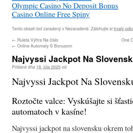
Olympic Casino No Deposit Bonus
Casino Online Free Spiny
Tento obsah bol zaradený v Nezaradené. Zálohujte si
trvalý odk
←
Ruleta Výhra Na číslo
One C
←
Online Automaty S Bonusom
Najvyssi Jackpot Na Slovens
Pridané dňa
18. júla 2025
od
Najvyssi Jackpot Na Slovensk
Roztočte valce: Vyskúšajte si šťast
automatoch v kasíne!
Najvyssi jackpot na slovensku okrem toh