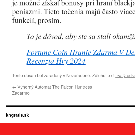
je možné získať bonusy pri hraní blackj
peniazmi. Tieto točenia majú často via
funkcií, prosím.
To je dôvod, aby ste sa stali okamž
Fortune Coin Hranie Zdarma V De
Recenzia Hry 2024
Tento obsah bol zaradený v Nezaradené. Zálohujte si
trvalý odk
←
Výherný Automat The Falcon Huntress
Zadarmo
kngratis.sk