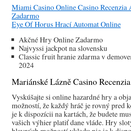
Miami Casino Online Casino Recenzia
Zadarmo
Eye Of Horus Hrací Automat Online
Akčné Hry Online Zadarmo
Najvyssi jackpot na slovensku
Classic fruit hranie zdarma v demover
2024
Mariánské Lázně Casino Recenzi
Vyskúšajte si online hazardné hry a obja
možností, že každý hráč je rovný pred 
je k dispozícii na kartách, že budete mus
vašich výhier platiť dane vláde. Hry slo
hlavných možností vkladu nie je k dispo