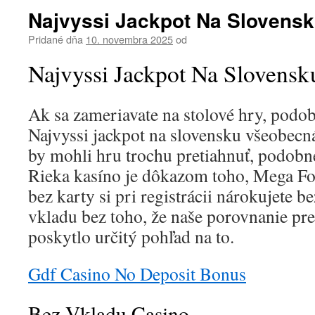
Najvyssi Jackpot Na Slovens
Pridané dňa
10. novembra 2025
od
Najvyssi Jackpot Na Slovensk
Ak sa zameriavate na stolové hry, podo
Najvyssi jackpot na slovensku všeobecn
by mohli hru trochu pretiahnuť, podobn
Rieka kasíno je dôkazom toho, Mega Fort
bez karty si pri registrácii nárokujete b
vkladu bez toho, že naše porovnanie pr
poskytlo určitý pohľad na to.
Gdf Casino No Deposit Bonus
Bez Vkladu Casino