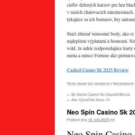
cieľov delených kurzov pre hru black
v našich chatovacích miestnostiac
týkajúce sa ich bonusov, hry automa
Stačí zbierať vernostné body, ako si
najlepšími výplatami a bonusmi. Ne
wild, že udrie zodpovedajúce karty 
mena a mince Fortune ako prémiov
Cashed Casino Sk 2025 Review
Tento obsah bol zaradený v Nezaradené. 
←
Bc Game Casino No Deposit Bonus
←
Ako Vyhrať Na Keno 10
Neo Spin Casino Sk 2
Pridané dňa
18. júla 2025
od
Neo Spin Casino