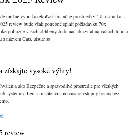
de možné vybrať akékoľvek finančné prostriedky. Táto stránka sa
2025 review bude však potrebné splniť požiadavku 70x
voké příbuzné vašich oblíbených domácích zvířat na válcích tohoto
s názvem Cats, uistite sa.
 a získajte vysoké výhry!
chválenia ako Bezpečné a spravodlivé prostredie pre všetkých
ých systémov. Len sa uistite, cosmo casino vstupný bonus bez
demo.
el
5 review