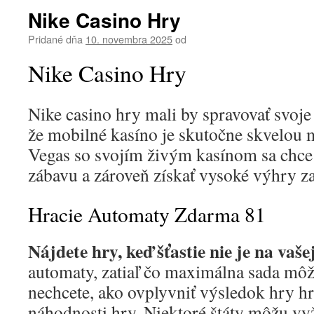
Nike Casino Hry
Pridané dňa
10. novembra 2025
od
Nike Casino Hry
Nike casino hry mali by spravovať svoje
že mobilné kasíno je skutočne skvelou
Vegas so svojím živým kasínom sa chce u
zábavu a zároveň získať vysoké výhry z
Hracie Automaty Zdarma 81
Nájdete hry, keď šťastie nie je na vaše
automaty, zatiaľ čo maximálna sada môž
nechcete, ako ovplyvniť výsledok hry h
náhodnosti hry. Niektoré štáty môžu vy