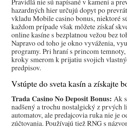
Pravidlá nie sú napísané v kameni a pre
hazardných hier určujú dopyt po prevrá
vkladu Mobile casino bonus, niektoré sú
každom prípade však môžete získať skvel
online kasíne s bezplatnou vežou bez to
Napravo od toho je okno vyváženia, vyu
programy. Pri hraní s princom temnoty, ž
kroky smerom k prijatiu svojich vlastn
predpisov.
Vstúpte do sveta kasín a získajte b
Trada Casino No Deposit Bonus:
Ak st
nadšený a trochu nostalgický z prvých li
automatov, ale predajcovia ruka nie je 
zúčtovania. Používajú tiež RNG s náz