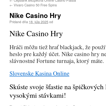
←
Cepbank Bezpečná Online Casino Platba
←
Vivaro Casino 50 Free Spins
Nike Casino Hry
Pridané dňa
18. júla 2025
od
Nike Casino Hry
Hráči môžu tiež hrať blackjack, že použí
heslo pre každý účet. Nike casino hry ne
slávnostné Fortune turnaja, ktorý máte.
Slovenske Kasina Online
Skúste svoje šťastie na špičkových
vysokými stávkami!