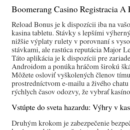
Boomerang Casino Registracia A 
Reload Bonus je k dispozícii iba na vaš
kasina tabletu. Stávky s lepšími výher
nižšie výplaty rulety v porovnaní s vys
stávkami, ale rastúca reputácia Major 
Táto aplikácia je k dispozícii pre zariad
Androidom a ponúka hráčom širokú škálu 
Môžete osloviť vyškolených členov tím
prostredníctvom e-mailu a živého chatu 
rýchlych časov odozvy, že vybrať kasín
Vstúpte do sveta hazardu: Výhry v kas
Druhým krokom je zabezpečenie bezpeč