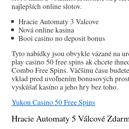
najlepších online slotov.
Hracie Automaty 3 Valcove
Nová online kasina
Booi casino no deposit bonus
Tyto nabídky jsou obvykle vázané na u
play casino 50 free spins ak chcete ihne
Combo Free Spins. Väčšinu času budete 
vklad pred uvoľnením bonusových prostr
vyskúšať kasíno a jeho hry bez toho.
Yukon Casino 50 Free Spins
Hracie Automaty 5 Válcové Zdar