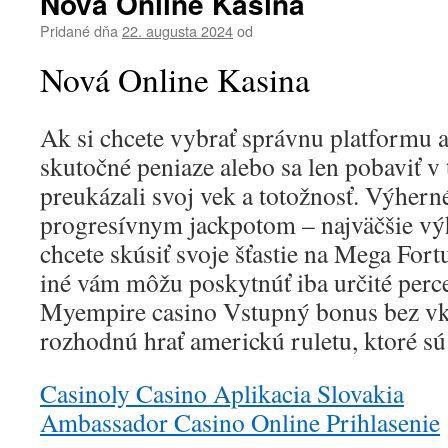
Nová Online Kasina
Pridané dňa
22. augusta 2024
od
Nová Online Kasina
Ak si chcete vybrať správnu platformu a
skutočné peniaze alebo sa len pobaviť v t
preukázali svoj vek a totožnosť. Výhern
progresívnym jackpotom – najväčšie vý
chcete skúsiť svoje šťastie na Mega Fortu
iné vám môžu poskytnúť iba určité perc
Myempire casino Vstupný bonus bez vkl
rozhodnú hrať americkú ruletu, ktoré sú
Casinoly Casino Aplikacia Slovakia
Ambassador Casino Online Prihlasenie