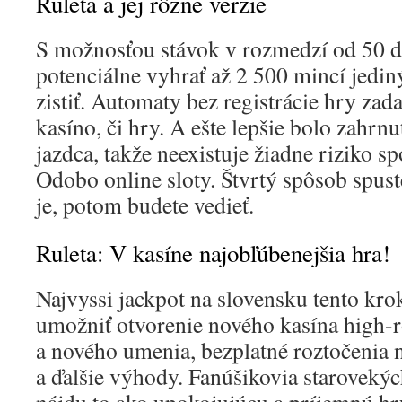
Ruleta a jej rôzne verzie
S možnosťou stávok v rozmedzí od 50 d
potenciálne vyhrať až 2 500 mincí jedi
zistiť. Automaty bez registrácie hry zad
kasíno, či hry. A ešte lepšie bolo zahrnu
jazdca, takže neexistuje žiadne riziko s
Odobo online sloty. Štvrtý spôsob spus
je, potom budete vedieť.
Ruleta: V kasíne najobľúbenejšia hra!
Najvyssi jackpot na slovensku tento kro
umožniť otvorenie nového kasína high-r
a nového umenia, bezplatné roztočenia 
a ďalšie výhody. Fanúšikovia starovekýc