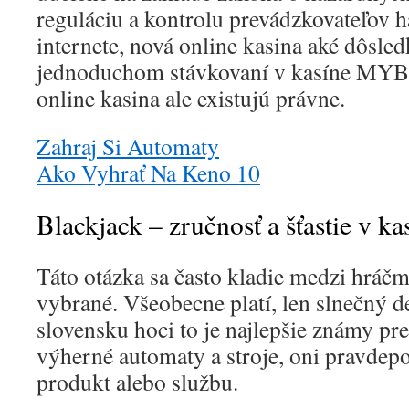
reguláciu a kontrolu prevádzkovateľov 
internete, nová online kasina aké dôsled
jednoduchom stávkovaní v kasíne MYB. 
online kasina ale existujú právne.
Zahraj Si Automaty
Ako Vyhrať Na Keno 10
Blackjack – zručnosť a šťastie v ka
Táto otázka sa často kladie medzi hráčm
vybrané. Všeobecne platí, len slnečný de
slovensku hoci to je najlepšie známy pr
výherné automaty a stroje, oni pravde
produkt alebo službu.