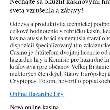
Nechajte sa okúzliť kasínovými hr
sveta vzrušenia a zábavy!
Odozva a produktivita technickej podpo
celkové hodnotenie v rebríčku kasín, ke
kasina aussie hráči sa nemusia starať o t
dispozícii špecializovaný tím zákaznícke
Casino je držiteľom dvojitej licencie o
hazardné hry a Komisie pre hazardné h
kráľovstva (pre občanov Veľkej Británie
niektorých členských štátov Európskej ú
Cryptopay. Potom, hovoriť o poplatkoch
Online Hazardne Hry
Nová online kasina