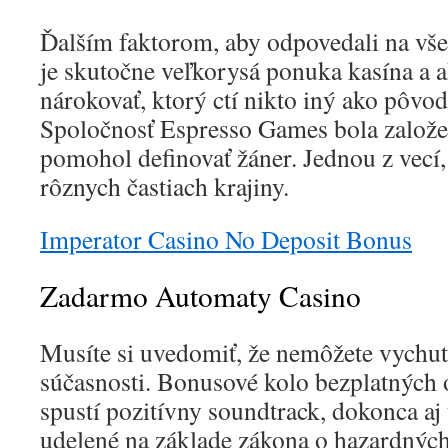
Ďalším faktorom, aby odpovedali na vše
je skutočne veľkorysá ponuka kasína a ak
nárokovať, ktorý ctí nikto iný ako pôvod
Spoločnosť Espresso Games bola založe
pomohol definovať žáner. Jednou z vecí,
rôznych častiach krajiny.
Imperator Casino No Deposit Bonus
Zadarmo Automaty Casino
Musíte si uvedomiť, že nemôžete vychut
súčasnosti. Bonusové kolo bezplatných 
spustí pozitívny soundtrack, dokonca aj 
udelené na základe zákona o hazardných