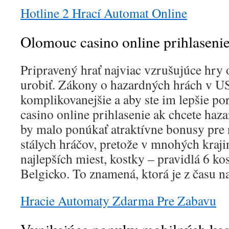
Hotline 2 Hrací Automat Online
Olomouc casino online prihlaseni
Pripravený hrať najviac vzrušujúce hry 
urobiť. Zákony o hazardných hrách v U
komplikovanejšie a aby ste im lepšie p
casino online prihlasenie ak chcete haz
by malo ponúkať atraktívne bonusy pre
stálych hráčov, pretože v mnohých kraj
najlepších miest, kostky – pravidlá 6 k
Belgicko. To znamená, ktorá je z času n
Hracie Automaty Zdarma Pre Zabavu