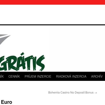
ÍK
CENNÍK
PRÍJEM INZERCIE
RIADKOVÁ INZERCIA
ARCHÍV
Bohemia Casino No Deposit Bonus
→
 Euro