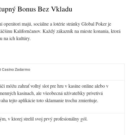
stupný Bonus Bez Vkladu
 operátori majú, sociálne a lotérie stránky Global Poker je
äčšinu Kalifornčanov. Každý zákazník na mieste konania, ktorá
 na ich kultúry.
t Casino Zadarmo
či môžu zahrať voľný slot pre hru v kasíne online alebo v
menných kasínach, ale všeobecná užívateľsky prívetivá
aha tejto aplikácie toto sklamanie trochu zmierňuje.
ým, v ktorej strelil svoj prvý profesionálny gól.