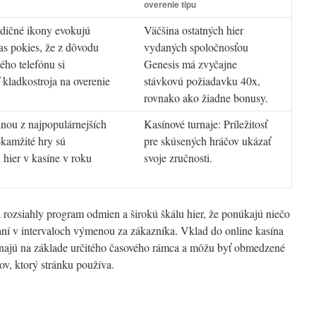
overenie tipu
adičné ikony evokujú
Väčšina ostatných hier
s pokies, že z dôvodu
vydaných spoločnosťou
ho telefónu si
Genesis má zvyčajne
 kladkostroja na overenie
stávkovú požiadavku 40x,
rovnako ako žiadne bonusy.
ednou z najpopulárnejších
Kasínové turnaje: Príležitosť
okamžité hry sú
pre skúsených hráčov ukázať
hier v kasíne v roku
svoje zručnosti.
rozsiahly program odmien a širokú škálu hier, že ponúkajú niečo
ní v intervaloch výmenou za zákazníka. Vklad do online kasína
konajú na základe určitého časového rámca a môžu byť obmedzené
čov, ktorý stránku používa.