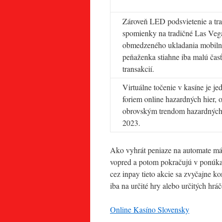
Zároveň LED podsvietenie a tr
spomienky na tradičné Las Vega
obmedzeného ukladania mobilné
peňaženka stiahne iba malú časť
transakcií.
Virtuálne točenie v kasíne je j
foriem online hazardných hier, 
obrovským trendom hazardných 
2023.
Ako vyhrát peniaze na automate má 
vopred a potom pokračujú v ponúka
cez inpay tieto akcie sa zvyčajne 
iba na určité hry alebo určitých hrá
Online Kasíno Slovensky