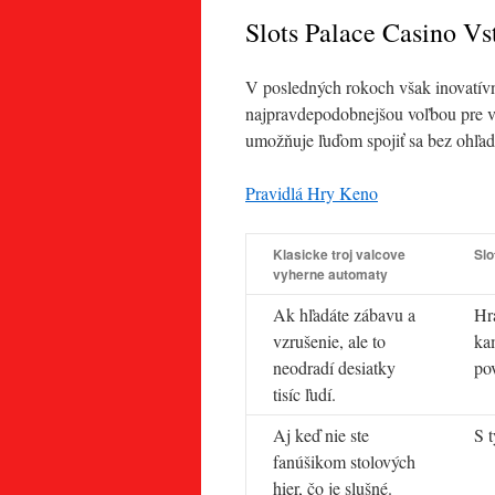
Slots Palace Casino V
V posledných rokoch však inovatívni
najpravdepodobnejšou voľbou pre v
umožňuje ľuďom spojiť sa bez ohľadu
Pravidlá Hry Keno
Klasicke troj valcove
Slo
vyherne automaty
Ak hľadáte zábavu a
Hrá
vzrušenie, ale to
ka
neodradí desiatky
pov
tisíc ľudí.
Aj keď nie ste
S t
fanúšikom stolových
hier, čo je slušné.