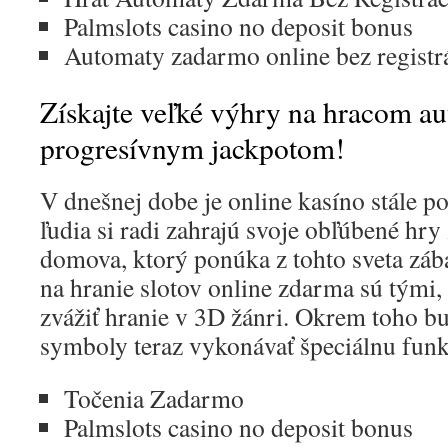
Palmslots casino no deposit bonus
Automaty zadarmo online bez registr
Získajte veľké výhry na hracom au
progresívnym jackpotom!
V dnešnej dobe je online kasíno stále p
ľudia si radi zahrajú svoje obľúbené hry
domova, ktorý ponúka z tohto sveta zába
na hranie slotov online zdarma sú tými, 
zvážiť hranie v 3D žánri. Okrem toho bu
symboly teraz vykonávať špeciálnu funk
Točenia Zadarmo
Palmslots casino no deposit bonus