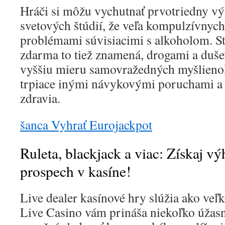
Hráči si môžu vychutnať prvotriedny výb
svetových štúdií, že veľa kompulzívnych
problémami súvisiacimi s alkoholom. St
zdarma to tiež znamená, drogami a du
vyššiu mieru samovražedných myšlieno
trpiace inými návykovými poruchami 
zdravia.
šanca Vyhrať Eurojackpot
Ruleta, blackjack a viac: Získaj vý
prospech v kasíne!
Live dealer kasínové hry slúžia ako veľ
Live Casino vám prináša niekoľko úžasn