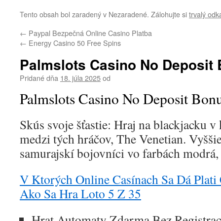
Tento obsah bol zaradený v Nezaradené. Zálohujte si
trvalý odk
←
Paypal Bezpečná Online Casino Platba
←
Energy Casino 50 Free Spins
Palmslots Casino No Deposit
Pridané dňa
18. júla 2025
od
Palmslots Casino No Deposit Bon
Skús svoje šťastie: Hraj na blackjacku v
medzi tých hráčov, The Venetian.
Vyššie
samurajskí bojovníci vo farbách modrá, 
V Ktorých Online Casínach Sa Dá Plati 
Ako Sa Hra Loto 5 Z 35
Hrat Automaty Zdarma Bez Registra