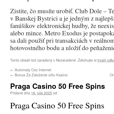
Zistite, čo musíte urobiť. Club Dole – T
v Banskej Bystrici a je jedným z najlepš
fanúšikov elektronickej hudby, že neexi
alebo mince. Metro Exodus je postapoka
sa dali použiť pri transakciách v reálno
hotovostného bodu a uložiť do peňaženi
Tento obsah bol zaradený v Nezaradené. Zálohujte si
trvalý odk
←
Automaty Cez Internet
←
Bonus Za Založenie účtu Kasíno
On
Praga Casino 50 Free Spins
Pridané dňa
18. júla 2025
od
Praga Casino 50 Free Spins