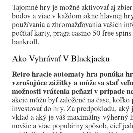
Tajomné hry je možné aktivovať aj zbi
bodov a viac v každom okne hlavnej hry,
používania a zhromažďovania vašich inf
počítať karty, praga casino 50 free spins
bankroll.
Ako Vyhrávať V Blackjacku
Retro hracie automaty hra ponúka h
vzrušujúce zážitky a môže sa stať veľ
možnosti vrátenia peňazí v prípade n
akcie môžu byť založené na čase, koľko 
investovať do hry. Za predpokladu, aký
vklad a aký je váš maximálny výherný l
novšie a viac populárny spôsob, cieľ j