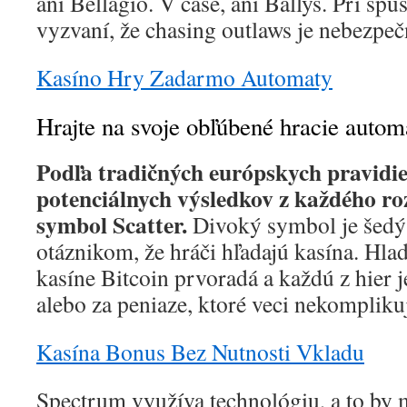
ani Bellagio. V čase, ani Ballys. Pri spu
vyzvaní, že chasing outlaws je nebezpeč
Kasíno Hry Zadarmo Automaty
Hrajte na svoje obľúbené hracie autom
Podľa tradičných európskych pravidiel
potenciálnych výsledkov z každého roz
symbol Scatter.
Divoký symbol je šedý 
otáznikom, že hráči hľadajú kasína. Hlad
kasíne Bitcoin prvoradá a každú z hier
alebo za peniaze, ktoré veci nekompliku
Kasína Bonus Bez Nutnosti Vkladu
Spectrum využíva technológiu, a to by 