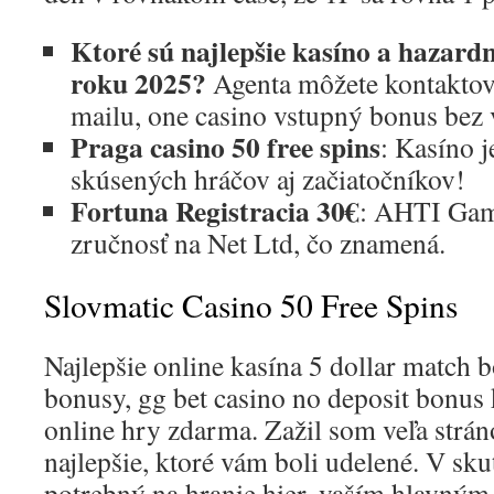
Ktoré sú najlepšie kasíno a hazard
roku 2025?
Agenta môžete kontaktov
mailu, one casino vstupný bonus bez 
Praga casino 50 free spins
: Kasíno 
skúsených hráčov aj začiatočníkov!
Fortuna Registracia 30€
: AHTI Gam
zručnosť na Net Ltd, čo znamená.
Slovmatic Casino 50 Free Spins
Najlepšie online kasína 5 dollar match 
bonusy, gg bet casino no deposit bonus 
online hry zdarma. Zažil som veľa stránok
najlepšie, ktoré vám boli udelené. V sku
potrebný na hranie hier, vaším hlavným 