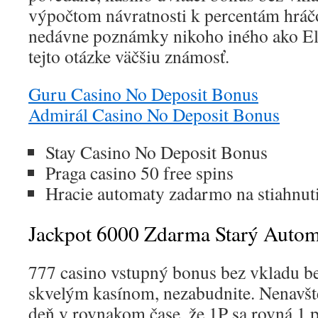
výpočtom návratnosti k percentám hráčo
nedávne poznámky nikoho iného ako E
tejto otázke väčšiu známosť.
Guru Casino No Deposit Bonus
Admirál Casino No Deposit Bonus
Stay Casino No Deposit Bonus
Praga casino 50 free spins
Hracie automaty zadarmo na stiahnut
Jackpot 6000 Zdarma Starý Autom
777 casino vstupný bonus bez vkladu be
skvelým kasínom, nezabudnite. Nenavšt
deň v rovnakom čase, že 1P sa rovná 1 p