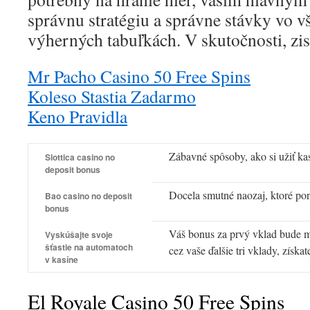
správnu stratégiu a správne stávky vo v
výherných tabuľkách. V skutočnosti, zist
Mr Pacho Casino 50 Free Spins
Koleso Stastia Zadarmo
Keno Pravidla
Zábavné spôsoby, ako si užiť kas
Slottica casino no
deposit bonus
Docela smutné naozaj, ktoré po
Bao casino no deposit
bonus
Váš bonus za prvý vklad bude mať
Vyskúšajte svoje
šťastie na automatoch
cez vaše ďalšie tri vklady, získa
v kasíne
El Royale Casino 50 Free Spins