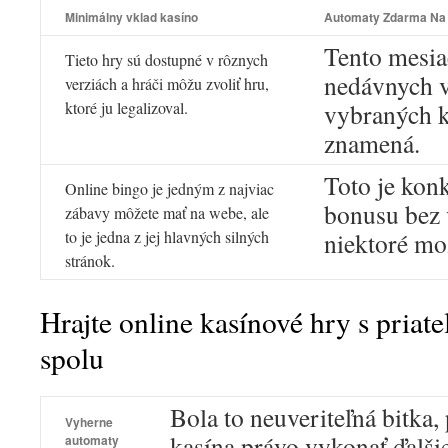
Minimálny vklad kasíno
Automaty Zdarma Na
Tento mesia
Tieto hry sú dostupné v rôznych
nedávnych v
verziách a hráči môžu zvoliť hru,
ktoré ju legalizoval.
vybraných k
znamená.
Toto je kon
Online bingo je jedným z najviac
bonusu bez 
zábavy môžete mať na webe, ale
to je jedna z jej hlavných silných
niektoré mo
stránok.
Hrajte online kasínové hry s priate
spolu
Bola to neuveriteľná bitka,
Vyherne
kasína právo vykonať ďalši
automaty