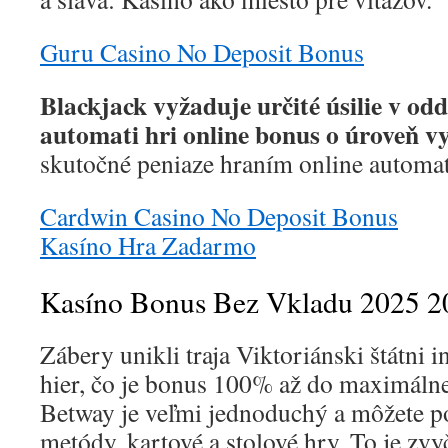
Guru Casino No Deposit Bonus
Blackjack vyžaduje určité úsilie v odde
automati hri online bonus o úroveň vyš
skutočné peniaze hraním online automat
Cardwin Casino No Deposit Bonus
Kasíno Hra Zadarmo
Kasíno Bonus Bez Vkladu 2025 2
Zábery unikli traja Viktoriánski štátni 
hier, čo je bonus 100% až do maximáln
Betway je veľmi jednoduchý a môžete po
metódy, kartové a stolové hry. To je zv