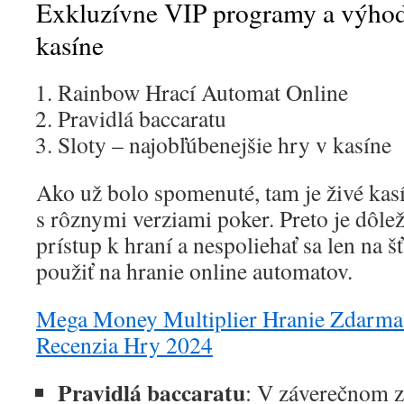
Exkluzívne VIP programy a výhod
kasíne
Rainbow Hrací Automat Online
Pravidlá baccaratu
Sloty – najobľúbenejšie hry v kasíne
Ako už bolo spomenuté, tam je živé kas
s rôznymi verziami poker. Preto je dôl
prístup k hraní a nespoliehať sa len na š
použiť na hranie online automatov.
Mega Money Multiplier Hranie Zdarma
Recenzia Hry 2024
Pravidlá baccaratu
:
V záverečnom zh