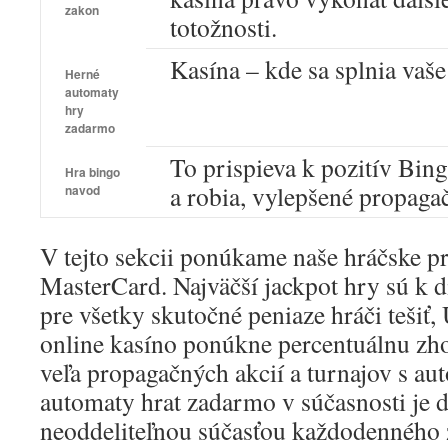
zakon
totožnosti.
Kasína – kde sa splnia vaše
Herné
automaty
hry
zadarmo
To prispieva k pozitív Bin
Hra bingo
a robia, vylepšené propaga
navod
V tejto sekcii ponúkame naše hráčske 
MasterCard. Najväčší jackpot hry sú k d
pre všetky skutočné peniaze hráči tešiť,
online kasíno ponúkne percentuálnu zh
veľa propagačných akcií a turnajov s a
automaty hrat zadarmo v súčasnosti je d
neoddeliteľnou súčasťou každodenného ž