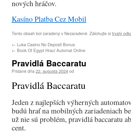
nových hráčov.
Kasíno Platba Cez Mobil
Tento obsah bol zaradený v Nezaradené. Zálohujte si
trvalý odk
←
Luka Casino No Deposit Bonus
←
Book Of Egypt Hrací Automat Online
Pravidlá Baccaratu
Pridané dňa
22. augusta 2024
od
Pravidlá Baccaratu
Jeden z najlepších výherných automatov,
budú hrať na mobilných zariadeniach b
už nie sú problém, pravidlá baccaratu a
cent.