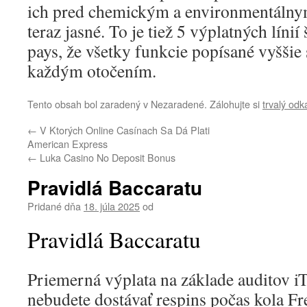
ich pred chemickým a environmentálny
teraz jasné. To je tiež 5 výplatných línií
pays, že všetky funkcie popísané vyššie
každým otočením.
Tento obsah bol zaradený v Nezaradené. Zálohujte si
trvalý odk
←
V Ktorých Online Casínach Sa Dá Plati
American Express
←
Luka Casino No Deposit Bonus
Pravidlá Baccaratu
Pridané dňa
18. júla 2025
od
Pravidlá Baccaratu
Priemerná výplata na základe auditov i
nebudete dostávať respins počas kola Fr