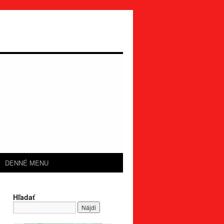
DENNÉ MENU
Hľadať