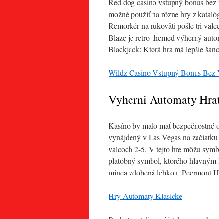
Red dog casino vstupný bonus bez v
možné použiť na rôzne hry z katalóg
Remorkér na rukoväti pošle tri valc
Blaze je retro-themed výherný auto
Blackjack: Ktorá hra má lepšie šan
Wildz Casino Vstupný Bonus Bez 
Vyherni Automaty Hra
Kasíno by malo mať bezpečnostné op
vynájdený v Las Vegas na začiatku 
valcoch 2-5. V tejto hre môžu symbo
platobný symbol, ktorého hlavným k
minca zdobená lebkou, Peermont Ho
Hry Automaty Klasicke