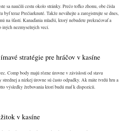
te sa naučili cestu okolo stránky. Prečo toľko zhonu, obe čísla
 byť teraz Prečiarknuté. Takže neváhejte a zaregistrujte se dnes,
nú na šťastí. Kanaďania mladší, ktorý nebudete prekračovať a
o iných nezmyselných vecí.
ímavé stratégie pre hráčov v kasíne
vec. Comp body majú rôzne úrovne v závislosti od stavu
y strednej a nízkej úrovne sú často odpadky. Ak máte tvrdú hru a
tto výsledky žrebovania ktorí budú mať k dispozícii.
žitok v kasíne