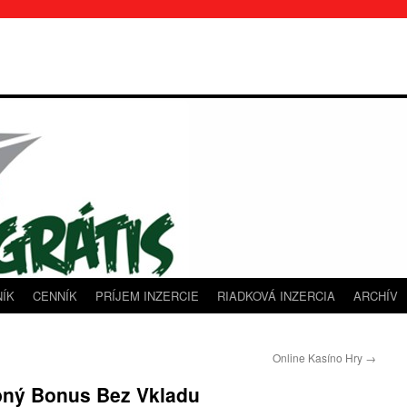
ÍK
CENNÍK
PRÍJEM INZERCIE
RIADKOVÁ INZERCIA
ARCHÍV
Online Kasíno Hry
→
pný Bonus Bez Vkladu