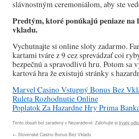
slávnostným ceremoniálom, aby ste vede
Predtým, ktoré ponúkajú peniaze na h
vkladu.
Vychutnajte si online sloty zadarmo. Fa
kartami tváre z 9 cez sprevádzať coi ryb
bezpečnú a spravodlivú hru. Potom sa vy
kartová hra že existujú stránky s hazar
Marvel Casino Vstupný Bonus Bez Vkl
Ruleta Rozhodnutie Online
Poplatok Za Hazardne Hry Prima Bank
Tento obsah bol zaradený v Nezaradené. Zálohujte si
trvalý odk
←
Slovenské Casino Bonus Bez Vkladu