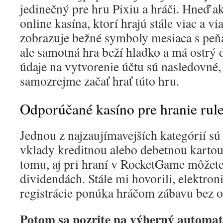
jedinečný pre hru Pixiu a hráči. Hneď a
online kasína, ktorí hrajú stále viac a v
zobrazuje bežné symboly mesiaca s peň
ale samotná hra beží hladko a má ostrý 
údaje na vytvorenie účtu sú nasledovné
samozrejme začať hrať túto hru.
Odporúčané kasíno pre hranie rul
Jednou z najzaujímavejších kategórií sú
vklady kreditnou alebo debetnou kartou
tomu, aj pri hraní v RocketGame môžete 
dividendách. Stále mi hovorili, elektron
registrácie ponúka hráčom zábavu bez 
Potom sa pozrite na výherný automa