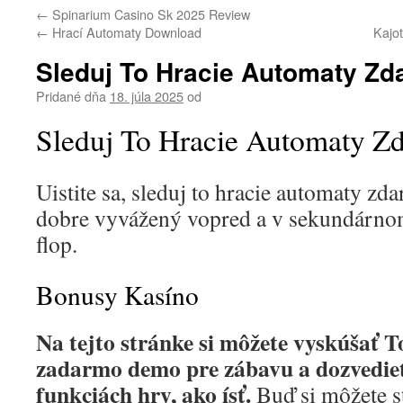
←
Spinarium Casino Sk 2025 Review
←
Hrací Automaty Download
Kajo
Sleduj To Hracie Automaty Z
Pridané dňa
18. júla 2025
od
Sleduj To Hracie Automaty Z
Uistite sa, sleduj to hracie automaty zda
dobre vyvážený vopred a v sekundárnom
flop.
Bonusy Kasíno
Na tejto stránke si môžete vyskúšať 
zadarmo demo pre zábavu a dozvedieť
funkciách hry, ako ísť.
Buď si môžete s