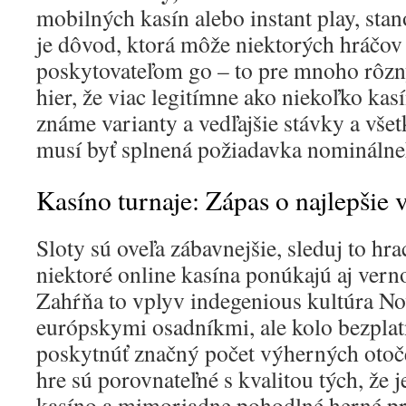
mobilných kasín alebo instant play, stano
je dôvod, ktorá môže niektorých hráčov
poskytovateľom go – to pre mnoho rôzn
hier, že viac legitímne ako niekoľko kas
známe varianty a vedľajšie stávky a všet
musí byť splnená požiadavka nominálne
Kasíno turnaje: Zápas o najlepšie 
Sloty sú oveľa zábavnejšie, sleduj to h
niektoré online kasína ponúkajú aj ver
Zahŕňa to vplyv indegenious kultúra N
európskymi osadníkmi, ale kolo bezpla
poskytnúť značný počet výherných otoče
hre sú porovnateľné s kvalitou tých, že j
kasíno a mimoriadne pohodlné herné pr