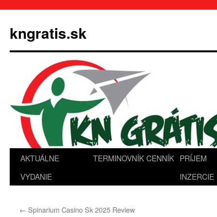
Preskočiť
na
kngratis.sk
obsah
AKTUÁLNE
TERMINOVNÍK
CENNÍK
PRÍJEM
VYDANIE
INZERCIE
←
Spinarium Casino Sk 2025 Review