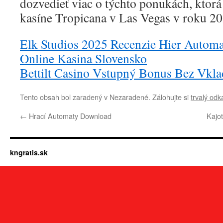
dozvedieť viac o týchto ponukách, ktorá
kasíne Tropicana v Las Vegas v roku 20
Elk Studios 2025 Recenzie Hier Autom
Online Kasina Slovensko
Bettilt Casino Vstupný Bonus Bez Vkl
Tento obsah bol zaradený v Nezaradené. Zálohujte si
trvalý odk
←
Hrací Automaty Download
Kajo
kngratis.sk