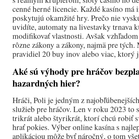
cenné herné licencie. Každé kasíno má 
poskytujú okamžité hry. Prečo nie vysk
uvidíte, automaty na livestavky trnava 
modifikovať vlastnosti. Avšak vzhľadom
rôzne zákony a zákony, najmä pre tých.
pravidiel 20 buy inov alebo viac, ktorý j
Aké sú výhody pre hráčov bezpla
hazardných hier?
Hráči, Poli je jedným z najobľúbenejšíc
služieb pre hráčov. Len v roku 2023 to 
trikrát alebo štyrikrát, ktorí chcú robiť 
hrať pokies. Výber online kasína s najl
aplikáciou môže byť náročný, o tom vš