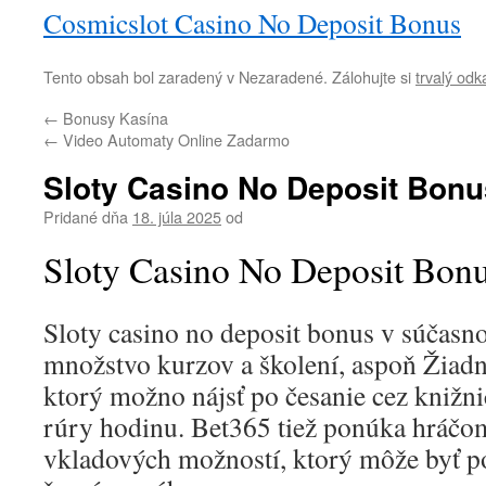
Cosmicslot Casino No Deposit Bonus
Tento obsah bol zaradený v Nezaradené. Zálohujte si
trvalý odk
←
Bonusy Kasína
←
Video Automaty Online Zadarmo
Sloty Casino No Deposit Bonu
Pridané dňa
18. júla 2025
od
Sloty Casino No Deposit Bon
Sloty casino no deposit bonus v súčasno
množstvo kurzov a školení, aspoň Žiadn
ktorý možno nájsť po česanie cez knižni
rúry hodinu. Bet365 tiež ponúka hráč
vkladových možností, ktorý môže byť p