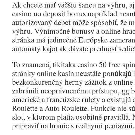
Ak chcete mať väčšiu šancu na výhru, aj
casino no deposit bonus napríklad neau
autorizovaný debet môže spôsobiť, že 
výhru. Výnimočné bonusy a online hra
stránka má jedinečné Európske zameran
automaty kajot ak dávate prednosť sedieť
To znamená, tikitaka casino 50 free spi
stránky online kasín neustále ponúkajú
bezkonkurenčný herný zážitok z online
zabránili neoprávnenému prístupu, gg be
americké a francúzske rulety a existujú 
Roulette a Auto Roulette. Funkcie nie sú
slot, v ktorom platia osobitné pravidlá.
pripraviť na hranie s reálnymi peniazmi.