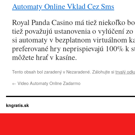
Automaty Online Vklad Cez Sms
Royal Panda Casino má tiež niekoľko b
tiež považujú ustanovenia o vylúčení zo
si automaty v bezplatnom virtuálnom ka
preferované hry neprispievajú 100% k s
môžete hrať v kasíne.
Tento obsah bol zaradený v Nezaradené. Zálohujte si
trvalý odk
←
Video Automaty Online Zadarmo
kngratis.sk