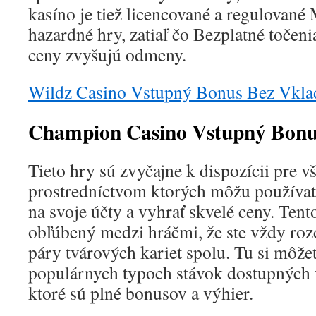
kasíno je tiež licencované a regulovan
hazardné hry, zatiaľ čo Bezplatné točen
ceny zvyšujú odmeny.
Wildz Casino Vstupný Bonus Bez Vkla
Champion Casino Vstupný Bonu
Tieto hry sú zvyčajne k dispozícii pre v
prostredníctvom ktorých môžu používate
na svoje účty a vyhrať skvelé ceny. Ten
obľúbený medzi hráčmi, že ste vždy rozde
páry tvárových kariet spolu. Tu si môžet
populárnych typoch stávok dostupných v
ktoré sú plné bonusov a výhier.