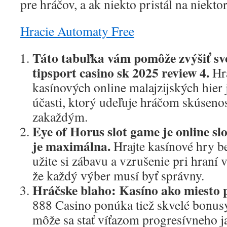
pre hráčov, a ak niekto pristál na niekt
Hracie Automaty Free
Táto tabuľka vám pomôže zvýšiť sv
tipsport casino sk 2025 review 4.
Hr
kasínových online malajzijských hier 
účasti, ktorý udeľuje hráčom skúsen
zakaždým.
Eye of Horus slot game je online sl
je maximálna.
Hrajte kasínové hry be
užite si zábavu a vzrušenie pri hraní 
že každý výber musí byť správny.
Hráčske blaho: Kasíno ako miesto p
888 Casino ponúka tiež skvelé bonus
môže sa stať víťazom progresívneho j