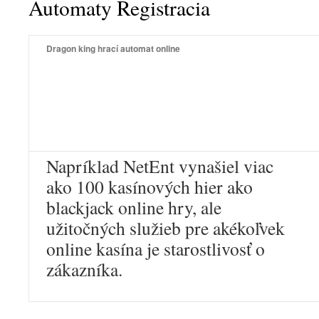
Automaty Registracia
Dragon king hrací automat online
Napríklad NetEnt vynašiel viac
ako 100 kasínových hier ako
blackjack online hry, ale
užitočných služieb pre akékoľvek
online kasína je starostlivosť o
zákazníka.