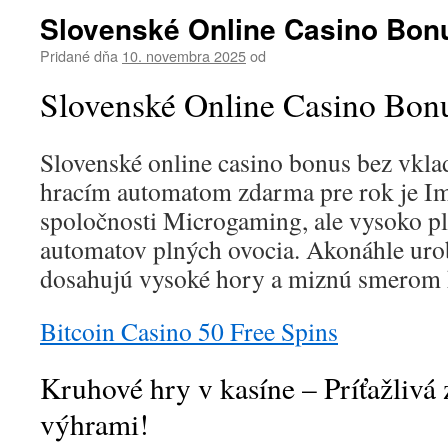
Slovenské Online Casino Bon
Pridané dňa
10. novembra 2025
od
Slovenské Online Casino Bon
Slovenské online casino bonus bez vkla
hracím automatom zdarma pre rok je 
spoločnosti Microgaming, ale vysoko p
automatov plných ovocia. Akonáhle urob
dosahujú vysoké hory a miznú smerom 
Bitcoin Casino 50 Free Spins
Kruhové hry v kasíne – Príťažlivá
výhrami!