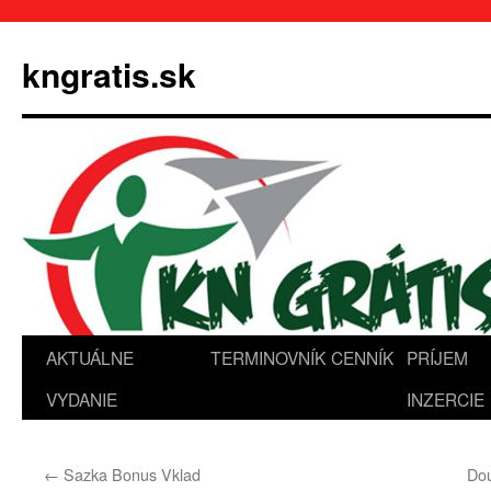
Preskočiť
na
kngratis.sk
obsah
AKTUÁLNE
TERMINOVNÍK
CENNÍK
PRÍJEM
VYDANIE
INZERCIE
←
Sazka Bonus Vklad
Dou