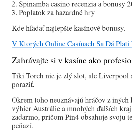
Spinamba casino recenzia a bonusy 
Poplatok za hazardné hry
Kde hľadať najlepšie kasínové bonusy.
V Ktorých Online Casínach Sa Dá Plati 
Zahrávajte si v kasíne ako profesio
Tiki Torch nie je zlý slot, ale Liverpoo
poraziť.
Okrem toho neuznávajú hráčov z iných k
výhier Austrálie a mnohých ďalších kraj
zadarmo, pričom Pin4 obsahuje svoju t
peňazí.