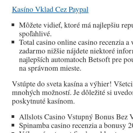
Kasíno Vklad Cez Paypal
Môžete vidieť, ktoré má najlepšiu repu
spoľahlivé.
Total casino online casino recenzia a
zadarmo nižšie nájdete niektoré infor
najlepších automatoch Betsoft pre pou
na správnom mieste.
Vstúpte do sveta kasína a výhier!
Všetci
mnohých možností. Je dôležité si uvedo
poskytnuté kasínom.
Allslots Casino Vstupný Bonus Bez 
Spinamba casino recenzia a bonusy 