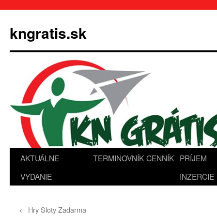
Preskočiť
na
kngratis.sk
obsah
AKTUÁLNE
TERMINOVNÍK
CENNÍK
PRÍJEM
VYDANIE
INZERCIE
←
Hry Sloty Zadarma