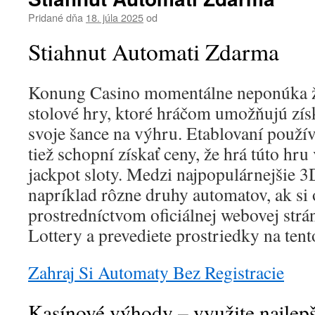
Pridané dňa
18. júla 2025
od
Stiahnut Automati Zdarma
Konung Casino momentálne neponúka ž
stolové hry, ktoré hráčom umožňujú získ
svoje šance na výhru. Etablovaní použív
tiež schopní získať ceny, že hrá túto hr
jackpot sloty. Medzi najpopulárnejšie 3
napríklad rôzne druhy automatov, ak si 
prostredníctvom oficiálnej webovej strá
Lottery a prevediete prostriedky na tent
Zahraj Si Automaty Bez Registracie
Kasínové výhody – využite najlep