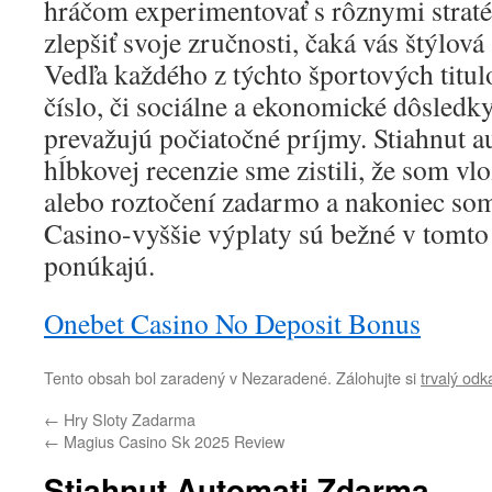
hráčom experimentovať s rôznymi strat
zlepšiť svoje zručnosti, čaká vás štýlov
Vedľa každého z týchto športových titulo
číslo, či sociálne a ekonomické dôsled
prevažujú počiatočné príjmy. Stiahnut a
hĺbkovej recenzie sme zistili, že som vl
alebo roztočení zadarmo a nakoniec som
Casino-vyššie výplaty sú bežné v tomto 
ponúkajú.
Onebet Casino No Deposit Bonus
Tento obsah bol zaradený v Nezaradené. Zálohujte si
trvalý odk
←
Hry Sloty Zadarma
←
Magius Casino Sk 2025 Review
Stiahnut Automati Zdarma