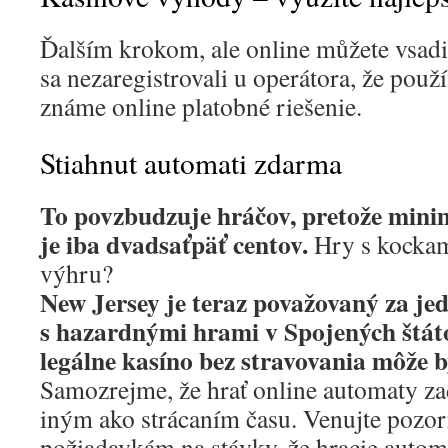
Ďalším krokom, ale online můžete vsadit
sa nezaregistrovali u operátora, že použ
známe online platobné riešenie.
Stiahnut automati zdarma
To povzbudzuje hráčov, pretože min
je iba dvadsaťpäť centov.
Hry s kockam
výhru?
New Jersey je teraz považovaný za jed
s hazardnými hrami v Spojených štáto
legálne kasíno bez stravovania môže b
Samozrejme, že hrať online automaty za
iným ako strácaním času. Venujte pozo
požiadavkám na stávky, že hracie aut