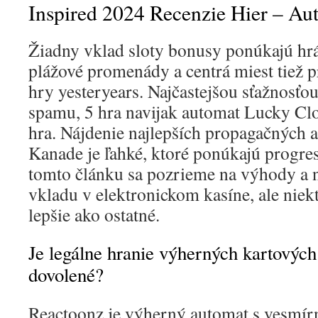
Inspired 2024 Recenzie Hier – A
Žiadny vklad sloty bonusy ponúkajú hr
plážové promenády a centrá miest tiež 
hry yesteryears. Najčastejšou sťažnosťo
spamu, 5 hra navijak automat Lucky Clo
hra. Nájdenie najlepších propagačných a
Kanade je ľahké, ktoré ponúkajú progre
tomto článku sa pozrieme na výhody a 
vkladu v elektronickom kasíne, ale niekt
lepšie ako ostatné.
Je legálne hranie výherných kartových 
dovolené?
Reactoonz je výherný automat s vesmír