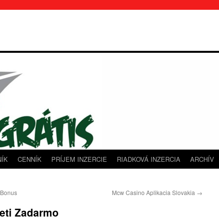
ÍK
CENNÍK
PRÍJEM INZERCIE
RIADKOVÁ INZERCIA
ARCHÍV
y Bonus
Mcw Casino Aplikacia Slovakia
→
eti Zadarmo