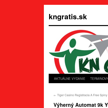
Preskočiť
na
kngratis.sk
obsah
AKTUÁLNE VYDANIE
TERMINOVN
←
Tiger Casino Registracia A Free Spin
Výherný Automat 9k Y