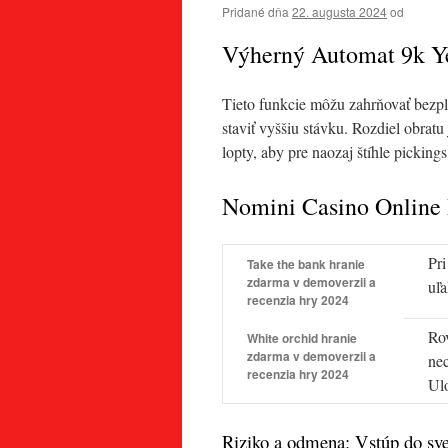
Pridané dňa
22. augusta 2024
od
Výherný Automat 9k Y
Tieto funkcie môžu zahrňovať bezpl
staviť vyššiu stávku. Rozdiel obrat
lopty, aby pre naozaj štíhle pickings
Nomini Casino Online 
Pri
Take the bank hranie
zdarma v demoverzii a
uľ
recenzia hry 2024
Rov
White orchid hranie
zdarma v demoverzii a
nec
recenzia hry 2024
Ulo
Riziko a odmena: Vstúp do sve