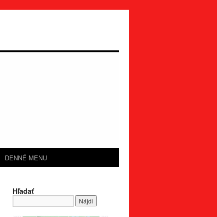
DENNÉ MENU
Hľadať